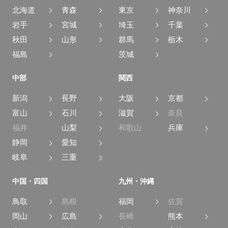
北海道
青森
東京
神奈川
岩手
宮城
埼玉
千葉
秋田
山形
群馬
栃木
福島
茨城
中部
関西
新潟
長野
大阪
京都
富山
石川
滋賀
奈良
福井
山梨
和歌山
兵庫
静岡
愛知
岐阜
三重
中国・四国
九州・沖縄
鳥取
島根
福岡
佐賀
岡山
広島
長崎
熊本