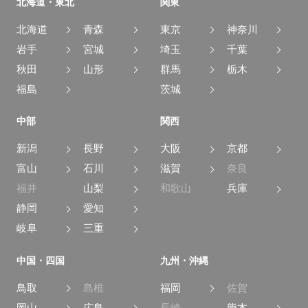
北海道・東北
関東
北海道
青森
東京
神奈川
岩手
宮城
埼玉
千葉
秋田
山形
群馬
栃木
福島
茨城
中部
関西
新潟
長野
大阪
京都
富山
石川
滋賀
奈良
福井
山梨
和歌山
兵庫
静岡
愛知
岐阜
三重
中国・四国
九州・沖縄
鳥取
島根
福岡
佐賀
岡山
広島
長崎
熊本