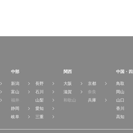
中部
関西
中国・四
新潟
長野
大阪
京都
鳥取
富山
石川
滋賀
奈良
岡山
福井
山梨
和歌山
兵庫
山口
静岡
愛知
香川
岐阜
三重
高知