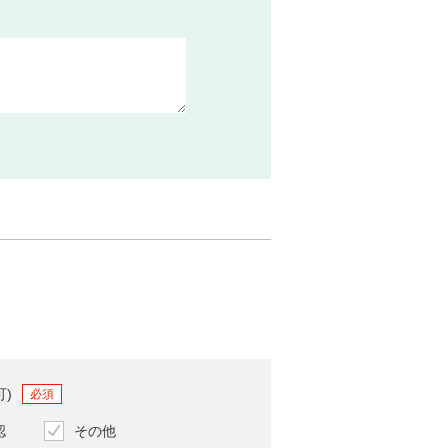
可)
必須
認
その他