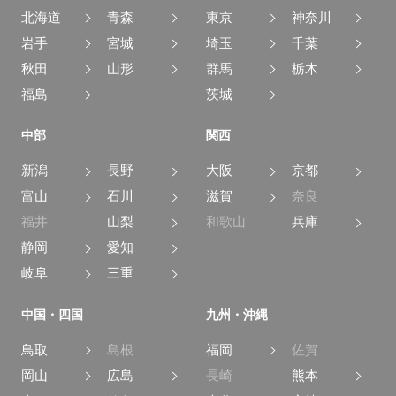
北海道
青森
東京
神奈川
岩手
宮城
埼玉
千葉
秋田
山形
群馬
栃木
福島
茨城
中部
関西
新潟
長野
大阪
京都
富山
石川
滋賀
奈良
福井
山梨
和歌山
兵庫
静岡
愛知
岐阜
三重
中国・四国
九州・沖縄
鳥取
島根
福岡
佐賀
岡山
広島
長崎
熊本