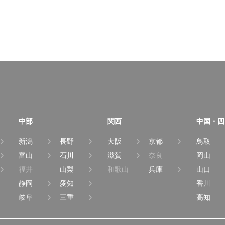
中部
関西
中国・四
新潟
長野
大阪
京都
鳥取
富山
石川
滋賀
奈良
岡山
福井
山梨
和歌山
兵庫
山口
静岡
愛知
香川
岐阜
三重
高知