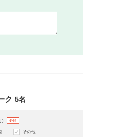
ピーク 5名
可)
必須
認
その他