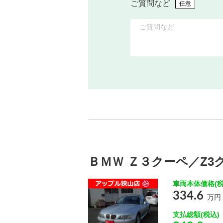
ご質問など
任意
ＢＭＷ Ｚ３クーペ／Z3ク
車両本体価格(税
334.6
万円
支払総額(税込)