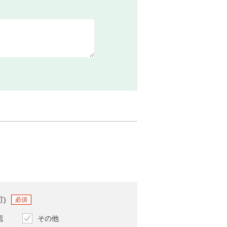
可)
必須
認
その他