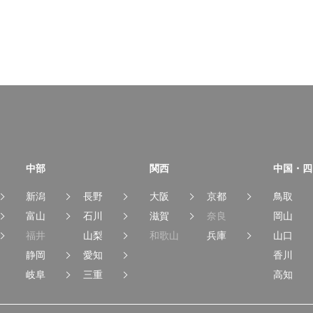
中部
関西
中国・四
新潟
長野
大阪
京都
鳥取
富山
石川
滋賀
奈良
岡山
福井
山梨
和歌山
兵庫
山口
静岡
愛知
香川
岐阜
三重
高知