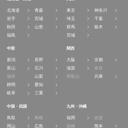
北海道
青森
東京
神奈川
岩手
宮城
埼玉
千葉
秋田
山形
群馬
栃木
福島
茨城
中部
関西
新潟
長野
大阪
京都
富山
石川
滋賀
奈良
福井
山梨
和歌山
兵庫
静岡
愛知
岐阜
三重
中国・四国
九州・沖縄
鳥取
島根
福岡
佐賀
岡山
広島
長崎
熊本