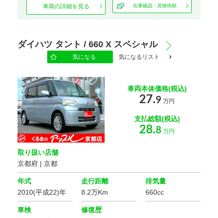
車両の詳細を見る
在庫確認・見積依頼
ダイハツ タント / 660 X スペシャル
気になる
気になるリスト
車両本体価格(税込)
27.
9
万円
支払総額(税込)
28.
8
万円
取り扱い店舗
京都府 | 京都
年式
走行距離
排気量
2010(平成22)年
8.2万Km
660cc
車検
修復歴