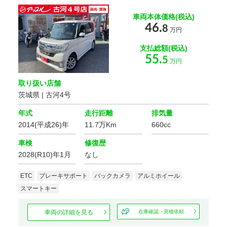
車両本体価格(税込)
46.
8
万円
支払総額(税込)
55.
5
万円
取り扱い店舗
茨城県 | 古河4号
年式
走行距離
排気量
2014(平成26)年
11.7万Km
660cc
車検
修復歴
2028(R10)年1月
なし
ETC
ブレーキサポート
バックカメラ
アルミホイール
スマートキー
車両の詳細を見る
在庫確認・見積依頼