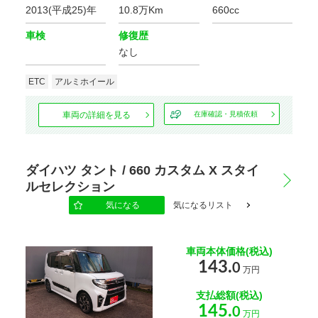
2013(平成25)年
10.8万Km
660cc
カーナビ/TV/DVD
車検
修復歴
なし
基本装備
ETC
アルミホイール
キーレス
スマートキー
エントリー
車両の詳細を見る
在庫確認・見積依頼
パワー
パワー
ウインドウ
ステアリング
ダイハツ タント / 660 カスタム X スタイ
エアコン
Wエアコン
ルセレクション
気になる
気になるリスト
ETC
盗難防止装置
車両本体価格(税込)
サンルーフ
後席モニター
143.
0
万円
ディスプレイ
LED
支払総額(税込)
ヘッドランプ
ヘッドライト
145.
0
万円