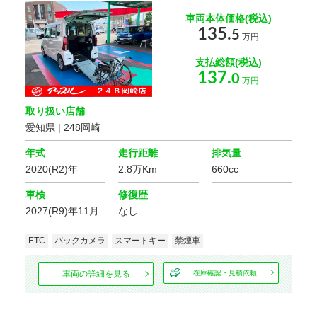
車両本体価格(税込)
135.
5
万円
支払総額(税込)
137.
0
万円
取り扱い店舗
愛知県 | 248岡崎
年式
走行距離
排気量
2020(R2)年
2.8万Km
660cc
車検
修復歴
2027(R9)年11月
なし
ETC
バックカメラ
スマートキー
禁煙車
車両の詳細を見る
在庫確認・見積依頼