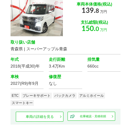
車両本体価格(税込)
年式
139.
8
万円
支払総額(税込)
車体の色
150.
0
万円
選択する
取り扱い店舗
青森県 | スーパーアップル青森
価格
年式
走行距離
排気量
2018(平成30)年
3.4万Km
660cc
走行距離
車検
修復歴
2027(R9)年9月
なし
車検の残り
ETC
ブレーキサポート
バックカメラ
アルミホイール
スマートキー
車両の詳細を見る
在庫確認・見積依頼
排気量