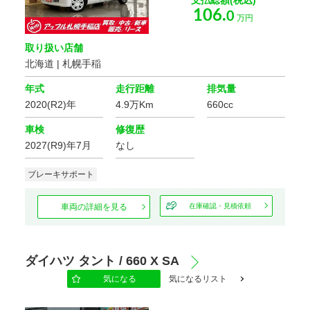
106.
0
万円
取り扱い店舗
北海道 | 札幌手稲
年式
走行距離
排気量
2020(R2)年
4.9万Km
660cc
車検
修復歴
2027(R9)年7月
なし
ブレーキサポート
車両の詳細を見る
在庫確認・見積依頼
ダイハツ タント / 660 X SA
気になる
気になるリスト