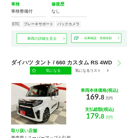
車検
修復歴
車検整備付
なし
ETC
ブレーキサポート
バックカメラ
車両の詳細を見る
在庫確認・見積依頼
ダイハツ タント / 660 カスタム RS 4WD
気になる
気になるリスト
車両本体価格(税込)
169.
8
万円
支払総額(税込)
179.
8
万円
取り扱い店舗
青森県 | スーパーアップル弘前