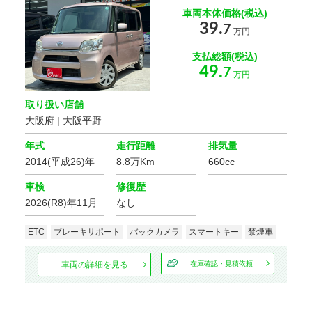
車両本体価格(税込)
39.
7
万円
支払総額(税込)
49.
7
万円
取り扱い店舗
大阪府 | 大阪平野
年式
走行距離
排気量
2014(平成26)年
8.8万Km
660cc
車検
修復歴
2026(R8)年11月
なし
ETC
ブレーキサポート
バックカメラ
スマートキー
禁煙車
車両の詳細を見る
在庫確認・見積依頼