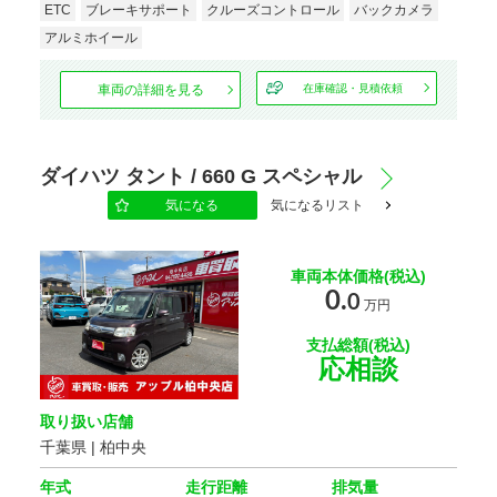
ETC
ブレーキサポート
クルーズコントロール
バックカメラ
アルミホイール
駆動方式
車両の詳細を見る
在庫確認・見積依頼
ハンドル
ダイハツ タント / 660 G スペシャル
スライドドア
気になる
気になるリスト
車両本体価格(税込)
エンジン種別
0.
0
万円
支払総額(税込)
乗車定員
応相談
取り扱い店舗
オーディオ関連
千葉県 | 柏中央
年式
走行距離
排気量