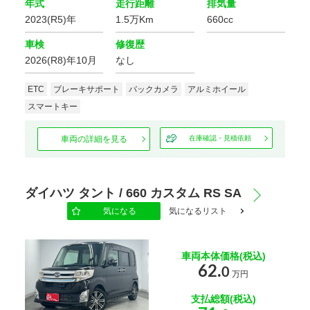
年式
走行距離
排気量
2023(R5)年
1.5万Km
660cc
車検
修復歴
2026(R8)年10月
なし
ETC
ブレーキサポート
バックカメラ
アルミホイール
スマートキー
車両の詳細を見る
在庫確認・見積依頼
ダイハツ タント / 660 カスタム RS SA
気になる
気になるリスト
車両本体価格(税込)
62.
0
万円
支払総額(税込)