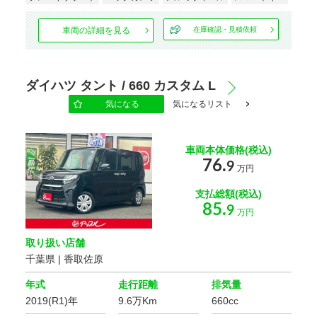
車両の詳細を見る
在庫確認・見積依頼
ダイハツ タント / 660 カスタム L
気になる
気になるリスト
車両本体価格(税込)
76.
9
万円
支払総額(税込)
85.
9
万円
取り扱い店舗
千葉県 | 香取佐原
年式
走行距離
排気量
2019(R1)年
9.6万Km
660cc