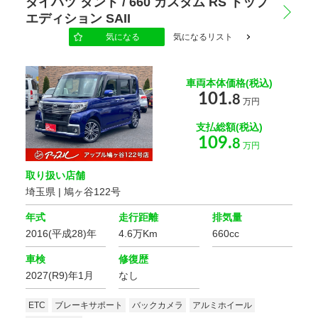
ダイハツ タント / 660 カスタム RS トップ
エディション SAII
電動シート
オットマン
気になる
気になるリスト
シートエアコン
車両本体価格(税込)
101.
8
万円
支払総額(税込)
109.
8
万円
取り扱い店舗
埼玉県 | 鳩ヶ谷122号
年式
走行距離
排気量
2016(平成28)年
4.6万Km
660cc
車検
修復歴
2027(R9)年1月
なし
ETC
ブレーキサポート
バックカメラ
アルミホイール