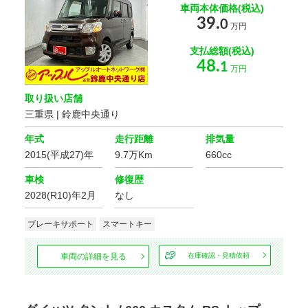
車両本体価格(税込)
アイドリング
エコカー減税
39.
0
ストップ
対象車
万円
支払総額(税込)
電動リアゲート
リフトアップ
48.
1
万円
ドレスアップ
取り扱い店舗
三重県 | 鈴鹿中央通り
フルエアロ
ローダウン
年式
走行距離
排気量
2015(平成27)年
9.7万Km
660cc
アルミホイール
車検
修復歴
2028(R10)年2月
なし
シート関連
フルフラット
ブレーキサポート
スマートキー
3列シート
シート
車両の詳細を見る
在庫確認・見積依頼
ウォークスルー
シートヒーター
本革シート
ベンチシート