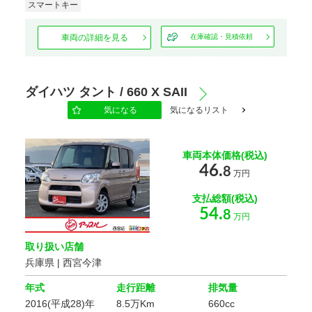
スマートキー
車両の詳細を見る
在庫確認・見積依頼
ダイハツ タント / 660 X SAII
気になる
気になるリスト
車両本体価格(税込)
46.
8
万円
支払総額(税込)
54.
8
万円
取り扱い店舗
兵庫県 | 西宮今津
年式
走行距離
排気量
2016(平成28)年
8.5万Km
660cc