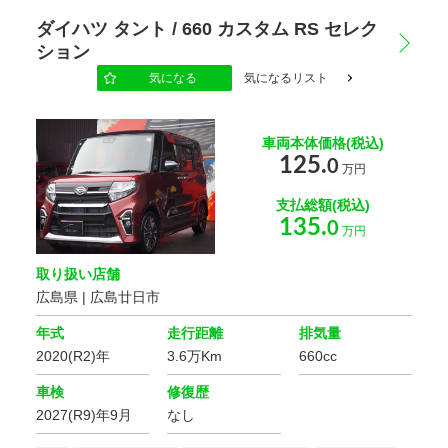
ダイハツ タント / 660 カスタム RS セレク
ション
地域
気になる
気になるリスト
選択する
車両本体価格(税込)
もっと詳しく
125.
0
万円
支払総額(税込)
135.
0
こだわりの条件
万円
168
該当車
台
修復歴
取り扱い店舗
この条件で検索する
広島県 | 広島廿日市
設定をクリア
年式
走行距離
排気量
ボディタイプ
2020(R2)年
3.6万Km
660cc
車検
修復歴
ミッション
2027(R9)年9月
なし