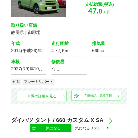
支払総額(税込)
47.
8
万円
取り扱い店舗
静岡県 | 御殿場
年式
走行距離
排気量
2014(平成26)年
4.7万Km
660cc
車検
修復歴
2027(R9)年10月
なし
ETC
ブレーキサポート
車両の詳細を見る
在庫確認・見積依頼
ダイハツ タント / 660 カスタム X SA
気になる
気になるリスト