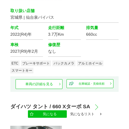
安全装置・サポート
取り扱い店舗
クルーズ
宮城県 | 仙台泉バイパス
ABS
コントロール
年式
走行距離
排気量
パーキング
横滑り防止装置
2022(R4)年
3.7万Km
660cc
アシスト
車検
修復歴
運転席
障害物センサー
エアバッグ
2027(R9)年2月
なし
助手席
サイド
ETC
ブレーキサポート
バックカメラ
アルミホイール
エアバッグ
エアバッグ
スマートキー
カーテン
フロントカメラ
エアバッグ
車両の詳細を見る
在庫確認・見積依頼
サイドカメラ
バックカメラ
ダイハツ タント / 660 Xターボ SA
全周囲カメラ
気になる
気になるリスト
環境装備・福祉装備