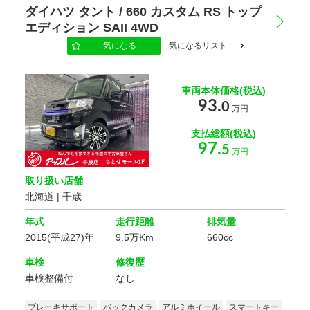
ダイハツ タント / 660 カスタム RS トップ
エディション SAII 4WD
気になる
気になるリスト
車両本体価格(税込)
93.
0
万円
支払総額(税込)
97.
5
万円
取り扱い店舗
北海道 | 千歳
年式
走行距離
排気量
2015(平成27)年
9.5万Km
660cc
車検
修復歴
車検整備付
なし
ブレーキサポート
バックカメラ
アルミホイール
スマートキー