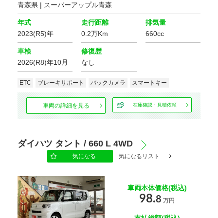
青森県 | スーパーアップル青森
年式
走行距離
排気量
2023(R5)年
0.2万Km
660cc
車検
修復歴
2026(R8)年10月
なし
ETC
ブレーキサポート
バックカメラ
スマートキー
車両の詳細を見る
在庫確認・見積依頼
ダイハツ タント / 660 L 4WD
気になる
気になるリスト
車両本体価格(税込)
98.
8
万円
支払総額(税込)