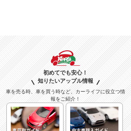
地域
選択する
もっと詳しく
こだわりの条件
168
初めてでも安心！
該当車
台
修復歴
知りたいアップル情報
この条件で検索する
車を売る時、車を買う時など、カーライフに役立つ情
設定をクリア
報をご紹介！
ボディタイプ
ミッション