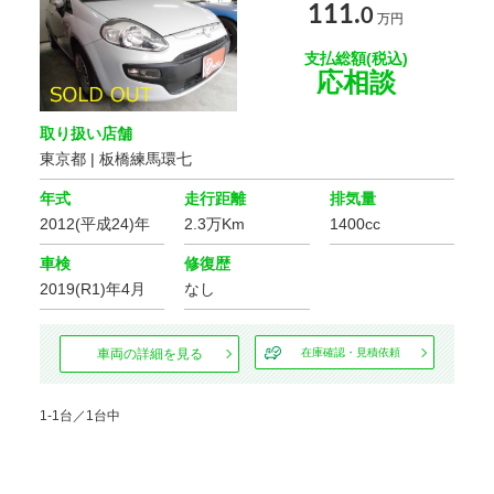
111.
0
万円
年式
支払総額(税込)
応相談
車体の色
取り扱い店舗
選択する
東京都 | 板橋練馬環七
価格
年式
走行距離
排気量
2012(平成24)年
2.3万Km
1400cc
車検
修復歴
走行距離
2019(R1)年4月
なし
車検の残り
車両の詳細を見る
在庫確認・見積依頼
1-1台／1台中
排気量