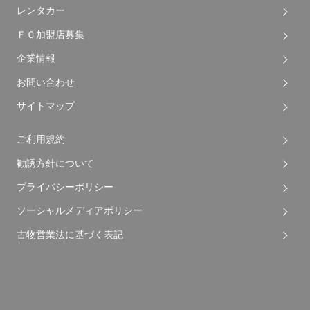
レンタカー
アイドリング
エコカー減税
ストップ
対象車
ＦＣ加盟店募集
電動リアゲート
リフトアップ
企業情報
お問い合わせ
ドレスアップ
サイトマップ
フルエアロ
ローダウン
ご利用規約
アルミホイール
勧誘方針について
プライバシーポリシー
シート関連
ソーシャルメディアポリシー
フルフラット
3列シート
古物営業法に基づく表記
シート
ウォークスルー
シートヒーター
本革シート
ベンチシート