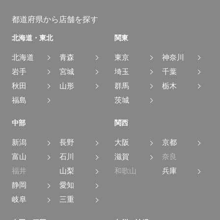
カーナビ/TV/DVD
都道府県から店舗を探す
北海道・東北
関東
基本装備
北海道
青森
東京
神奈川
キーレス
岩手
宮城
埼玉
千葉
スマートキー
エントリー
秋田
山形
群馬
栃木
パワー
パワー
福島
茨城
ウインドウ
ステアリング
中部
関西
エアコン
Wエアコン
新潟
長野
大阪
京都
ETC
盗難防止装置
富山
石川
滋賀
奈良
福井
山梨
和歌山
兵庫
サンルーフ
後席モニター
静岡
愛知
ディスプレイ
LED
岐阜
三重
ヘッドランプ
ヘッドライト