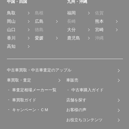
中国・四国
九州・沖縄
安全装置・サポート
鳥取
島根
福岡
佐賀
クルーズ
ABS
コントロール
岡山
広島
長崎
熊本
山口
徳島
大分
宮崎
パーキング
横滑り防止装置
アシスト
香川
愛媛
鹿児島
沖縄
運転席
高知
障害物センサー
エアバッグ
助手席
サイド
エアバッグ
エアバッグ
中古車買取・中古車査定のアップル
カーテン
フロントカメラ
車買取・査定
車販売
エアバッグ
車査定相場メーカー一覧
中古車購入ガイド
サイドカメラ
バックカメラ
車買取ガイド
店舗を探す
全周囲カメラ
キャンペーン・ＣＭ
お客様の声
お役立ちコンテンツ
環境装備・福祉装備