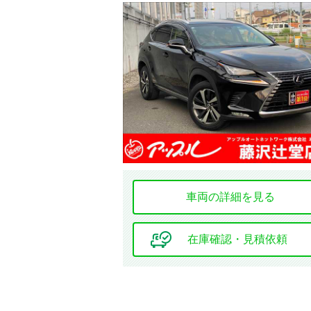
安全装置・サポート
ABS
障害物センサー
カーテン
エアバッグ
全周囲カメラ
車両の詳細を見る
環境装備・福祉装備
アイドリング
ストップ
在庫確認・見積依頼
ドレスアップ