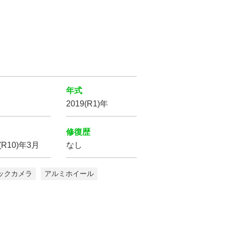
横滑り防止装置
サイド
エアバッグ
バックカメラ
年式
2019(R1)年
修復歴
(R10)年3月
なし
リフトアップ
ックカメラ
アルミホイール