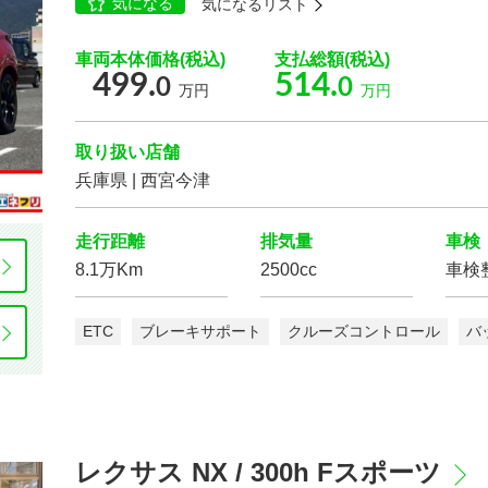
気になる
気になるリスト
車両本体価格(税込)
支払総額(税込)
車体の色
499.
514.
0
0
万円
万円
選択する
取り扱い店舗
走行距離
兵庫県 | 西宮今津
走行距離
排気量
車検
8.1万Km
2500cc
車検
排気量
ETC
ブレーキサポート
クルーズコントロール
バ
レクサス NX / 300h Fスポーツ