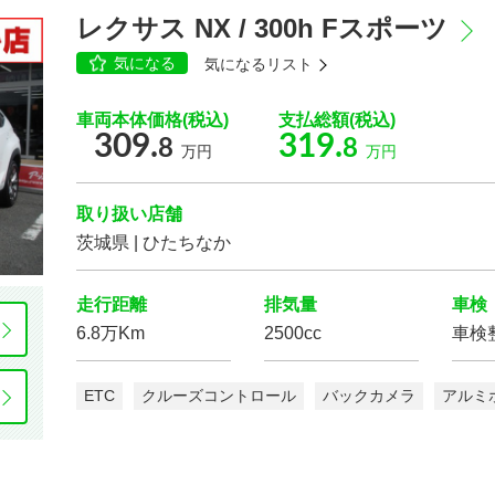
ローダウン
アルミホイール
レクサス NX / 300h Fスポーツ
気になる
気になるリスト
車両本体価格(税込)
支払総額(税込)
309.
319.
8
8
万円
万円
3列シート
ウォークスルー
ベンチシート
電動シート
取り扱い店舗
茨城県 | ひたちなか
走行距離
排気量
車検
6.8万Km
2500cc
車検
ETC
クルーズコントロール
バックカメラ
アルミ