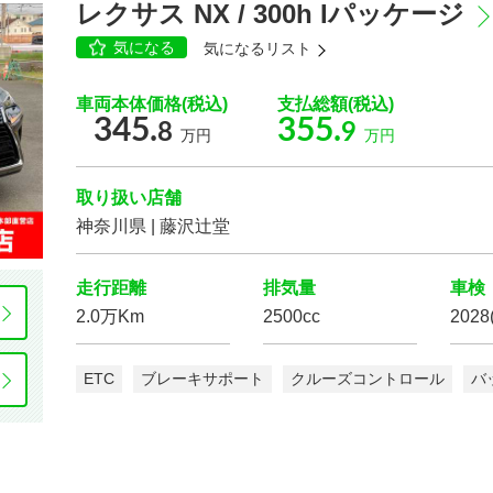
レクサス NX / 300h Iパッケージ
気になる
気になるリスト
車両本体価格(税込)
支払総額(税込)
クルーズ
コントロール
パーキング
アシスト
345.
355.
8
9
万円
万円
運転席
エアバッグ
助手席
エアバッグ
フロントカメラ
サイドカメラ
取り扱い店舗
神奈川県 | 藤沢辻堂
走行距離
排気量
車検
2.0万Km
2500cc
2028
エコカー減税
対象車
電動リアゲート
ETC
ブレーキサポート
クルーズコントロール
バ