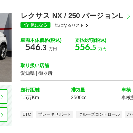
レクサス NX / 250 バージョンL
気になる
気になるリスト
車両本体価格(税込)
支払総額(税込)
546.
556.
3
5
万円
万円
取り扱い店舗
愛知県 | 御器所
走行距離
排気量
車検
1.5万Km
2500cc
車検
ETC
ブレーキサポート
クルーズコントロール
バ