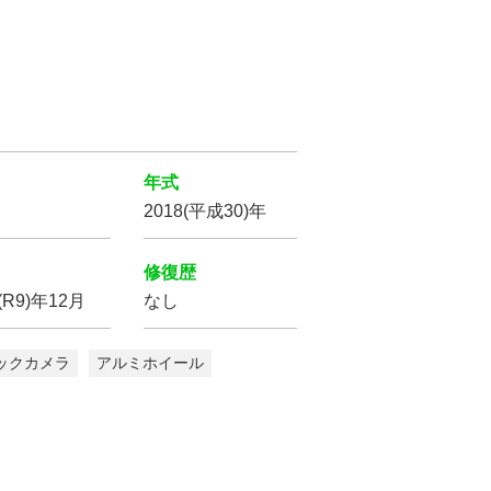
年式
2018(平成30)年
修復歴
(R9)年12月
なし
ックカメラ
アルミホイール
パワー
ステアリング
盗難防止装置
プ
LED
ヘッドライト