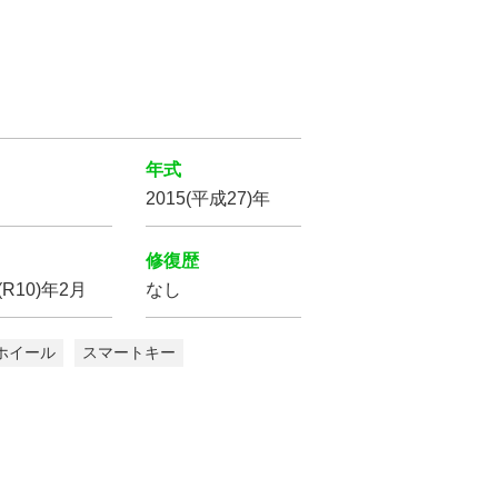
年式
2015(平成27)年
の条件で
索する
修復歴
(R10)年2月
なし
をクリア
ホイール
スマートキー