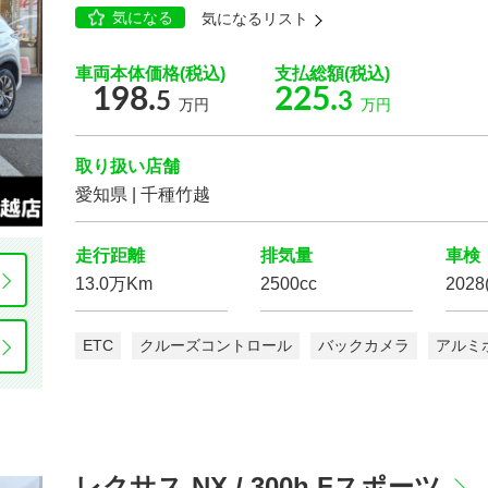
気になる
気になるリスト
もっと詳しく
車両本体価格(税込)
支払総額(税込)
198.
225.
5
3
万円
万円
取り扱い店舗
こだわりの条件
愛知県 | 千種竹越
168
こ
台
ボディタイプ
検
走行距離
排気量
車検
13.0万Km
2500cc
2028
設定
ETC
クルーズコントロール
バックカメラ
アルミ
駆動方式
スライドドア
レクサス NX / 300h Fスポーツ