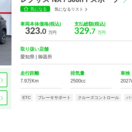
気になる
気になるリスト
乗車定員
車両本体価格(税込)
支払総額(税込)
323.
329.
0
7
万円
万円
取り扱い店舗
カーナビ/TV/DVD
愛知県 | 御器所
走行距離
排気量
車検
7.9万Km
2500cc
2027
ETC
ブレーキサポート
クルーズコントロール
バ
スマートキー
パワー
ウインドウ
Wエアコン
ETC
後席モニター
ディスプレイ
ヘッドラン