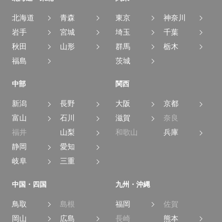
北海道
青森
東京
神奈川
岩手
宮城
埼玉
千葉
秋田
山形
群馬
栃木
福島
茨城
中部
関西
新潟
長野
大阪
京都
富山
石川
滋賀
奈良
福井
山梨
和歌山
兵庫
静岡
愛知
岐阜
三重
中国・四国
九州・沖縄
鳥取
島根
福岡
佐賀
岡山
広島
長崎
熊本