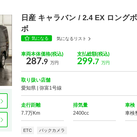
日産 キャラバン / 2.4 EX ロ
ボ
気になる
気になるリスト
車両本体価格(税込)
支払総額(税込)
287.
299.
9
7
万円
万円
取り扱い店舗
愛知県 | 弥富1号線
走行距離
排気量
車検
7.7万Km
2400cc
車検
ETC
バックカメラ