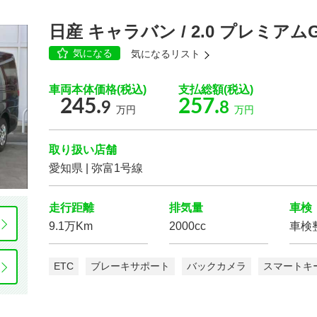
ローダウン
アルミホイール
日産 キャラバン / 2.0 プレミア
気になる
気になるリスト
車両本体価格(税込)
支払総額(税込)
3列シート
ウォークスルー
245.
257.
9
8
万円
万円
ベンチシート
電動シート
取り扱い店舗
愛知県 | 弥富1号線
走行距離
排気量
車検
9.1万Km
2000cc
車検
ETC
ブレーキサポート
バックカメラ
スマートキ