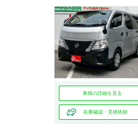
安全装置・サポート
ABS
障害物センサー
カーテン
エアバッグ
全周囲カメラ
環境装備・福祉装備
車両の詳細を見る
アイドリング
ストップ
在庫確認・見積依頼
ドレスアップ