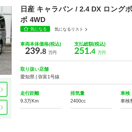
日産 キャラバン / 2.4 DX ロ
ボ 4WD
クルーズ
コントロール
パーキング
アシスト
気になる
気になるリスト
運転席
エアバッグ
助手席
エアバッグ
車両本体価格(税込)
支払総額(税込)
239.
251.
8
4
フロントカメラ
サイドカメラ
万円
万円
取り扱い店舗
愛知県 | 弥富1号線
走行距離
排気量
車検
エコカー減税
対象車
電動リアゲート
9.3万Km
2400cc
車検