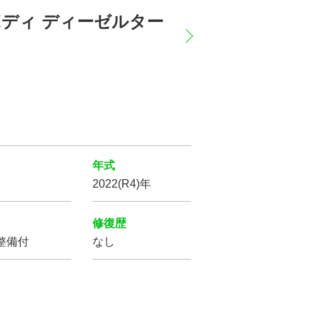
ングボディ ディーゼルター
横滑り防止装置
サイド
エアバッグ
バックカメラ
年式
2022(R4)年
修復歴
リフトアップ
整備付
なし