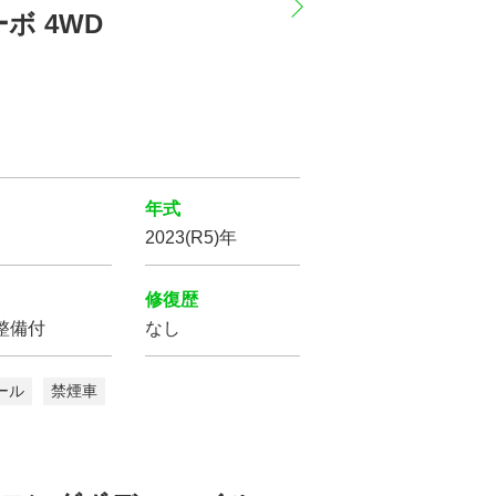
ボ 4WD
年式
の条件で
2023(R5)年
索する
修復歴
をクリア
整備付
なし
ール
禁煙車