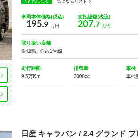
気になる
気になるリスト
車両本体価格(税込)
支払総額(税込)
車体の色
195.
207.
9
7
万円
万円
選択する
取り扱い店舗
走行距離
愛知県 | 弥富1号線
走行距離
排気量
車検
9.5万Km
2000cc
車検
排気量
日産 キャラバン / 2.4 グランド