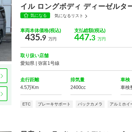
イル ロングボディ ディーゼルター
もっと詳しく
気になる
気になるリスト
車両本体価格(税込)
支払総額(税込)
435.
447.
9
3
万円
万円
こだわりの条件
168
取り扱い店舗
こ
台
愛知県 | 弥富1号線
ボディタイプ
検
走行距離
排気量
車検
設定
4.5万Km
2400cc
車検
駆動方式
ETC
ブレーキサポート
バックカメラ
アルミホイ
スライドドア