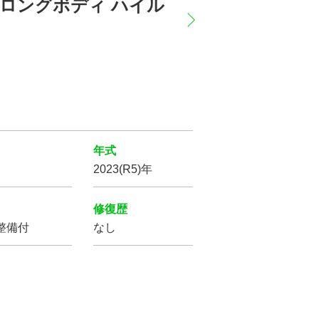
ーパーロングボディ ハイル
年式
2023(R5)年
修復歴
整備付
なし
パワー
ステアリング
盗難防止装置
プ
LED
ヘッドライト