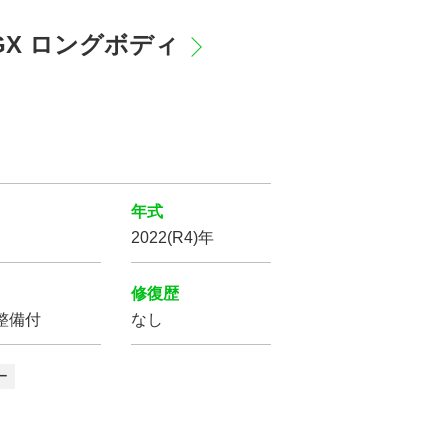
ムGX ロングボディ
シートヒーター
オットマン
年式
2022(R4)年
修復歴
整備付
なし
ー