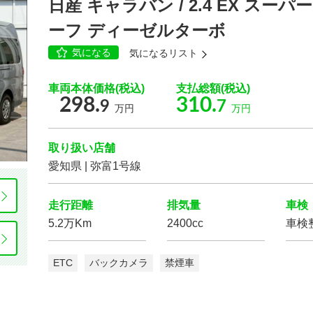
日産 キャラバン / 2.4 EX ス
ーフ ディーゼルターボ
乗車定員
気になる
気になるリスト
車両本体価格(税込)
支払総額(税込)
298.
310.
9
7
万円
万円
カーナビ/TV/DVD
取り扱い店舗
愛知県 | 弥富1号線
走行距離
排気量
車検
5.2万Km
2400cc
車検
スマートキー
パワー
ウインドウ
ETC
バックカメラ
禁煙車
Wエアコン
ETC
後席モニター
ディスプレイ
ヘッドラン