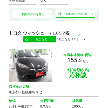
車検整備無
なし
カーナビ/TV/DVD
車両の詳細を見る
在庫確認・見積依頼
基本装備
トヨタ ウィッシュ / 1.8S 7名
キーレス
スマートキー
エントリー
気になる
気になるリスト
パワー
パワー
ウインドウ
ステアリング
車両本体価格(税込)
155.
5
万円
エアコン
Wエアコン
支払総額(税込)
ETC
盗難防止装置
応相談
取り扱い店舗
サンルーフ
後席モニター
東京都 | 板橋練馬環七
ディスプレイ
LED
年式
走行距離
排気量
ヘッドランプ
ヘッドライト
2011(平成23)年
8.9万Km
1800cc