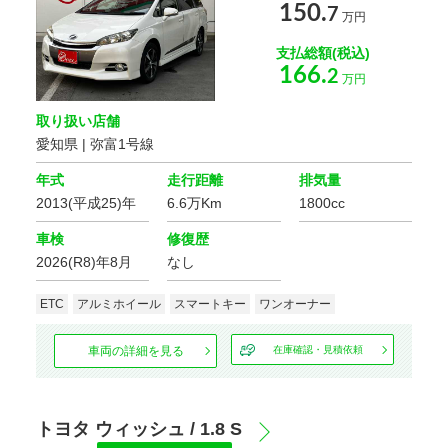
150.
7
万円
年式
支払総額(税込)
166.
2
万円
車体の色
取り扱い店舗
選択する
愛知県 | 弥富1号線
価格
年式
走行距離
排気量
2013(平成25)年
6.6万Km
1800cc
車検
修復歴
走行距離
2026(R8)年8月
なし
ETC
アルミホイール
スマートキー
ワンオーナー
車検の残り
車両の詳細を見る
在庫確認・見積依頼
トヨタ ウィッシュ / 1.8 S
排気量