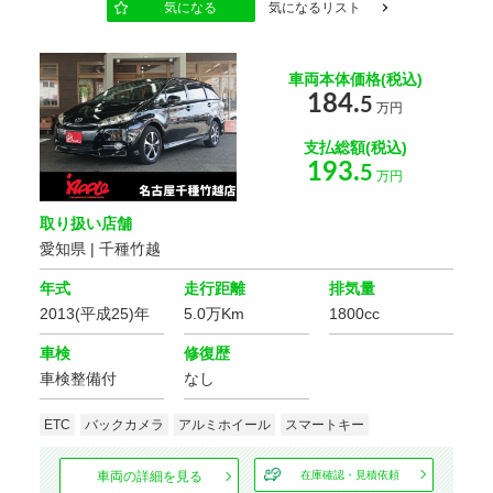
気になる
気になるリスト
地域
車両本体価格(税込)
選択する
184.
5
万円
支払総額(税込)
193.
もっと詳しく
5
万円
取り扱い店舗
愛知県 | 千種竹越
こだわりの条件
168
該当車
台
年式
走行距離
排気量
修復歴
2013(平成25)年
5.0万Km
1800cc
この条件で検索する
車検
修復歴
設定をクリア
ボディタイプ
車検整備付
なし
ETC
バックカメラ
アルミホイール
スマートキー
ミッション
車両の詳細を見る
在庫確認・見積依頼