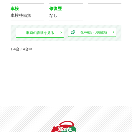
安全装置・サポート
車検
修復歴
車検整備無
なし
クルーズ
ABS
コントロール
パーキング
車両の詳細を見る
在庫確認・見積依頼
横滑り防止装置
アシスト
運転席
1-4台／4台中
障害物センサー
エアバッグ
助手席
サイド
エアバッグ
エアバッグ
カーテン
フロントカメラ
エアバッグ
サイドカメラ
バックカメラ
全周囲カメラ
環境装備・福祉装備