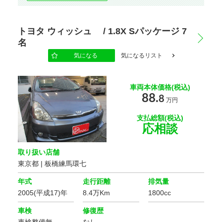
駆動方式
トヨタ ウィッシュ / 1.8X Sパッケージ 7
名
ハンドル
気になる
気になるリスト
車両本体価格(税込)
スライドドア
88.
8
万円
支払総額(税込)
エンジン種別
応相談
取り扱い店舗
乗車定員
東京都 | 板橋練馬環七
年式
走行距離
排気量
2005(平成17)年
8.4万Km
1800cc
オーディオ関連
車検
修復歴