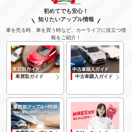
アイドリング
エコカー減税
初めてでも安心！
ストップ
対象車
知りたいアップル情報
電動リアゲート
リフトアップ
車を売る時、車を買う時など、カーライフに役立つ情
報をご紹介！
ドレスアップ
フルエアロ
ローダウン
アルミホイール
車買取ガイド
中古車購入ガイド
シート関連
フルフラット
3列シート
シート
ウォークスルー
シートヒーター
本革シート
ベンチシート