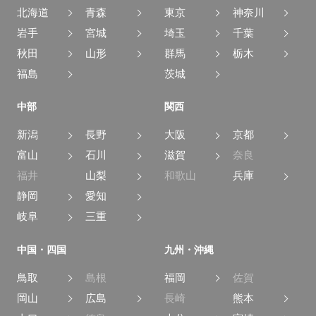
北海道
青森
東京
神奈川
岩手
宮城
埼玉
千葉
秋田
山形
群馬
栃木
福島
茨城
中部
関西
新潟
長野
大阪
京都
富山
石川
滋賀
奈良
福井
山梨
和歌山
兵庫
静岡
愛知
岐阜
三重
中国・四国
九州・沖縄
鳥取
島根
福岡
佐賀
岡山
広島
長崎
熊本