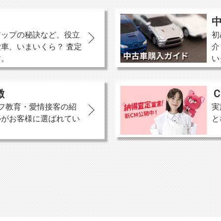
アップの秘訣など、役立
初
車、いまいくら？ 査定
介
す。
い
徴
フ教育・愛情接客の紹
実
ルがお客様に選ばれてい
と