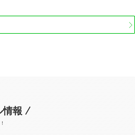
ル情報
！