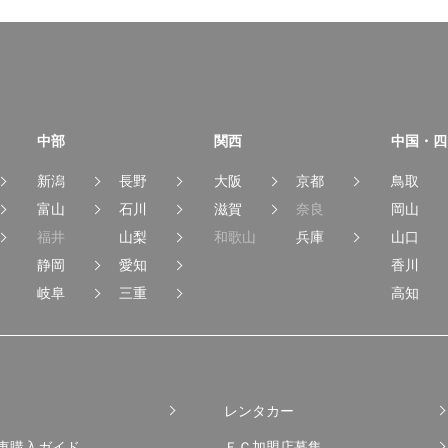
中部
関西
中国・四
新潟
長野
大阪
京都
鳥取
富山
石川
滋賀
奈良
岡山
福井
山梨
和歌山
兵庫
山口
静岡
愛知
香川
岐阜
三重
高知
レンタカー
車購入ガイド
ＦＣ加盟店募集