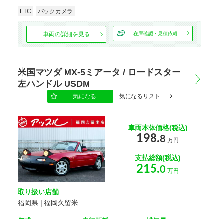
ETC
バックカメラ
車両の詳細を見る
在庫確認・見積依頼
米国マツダ MX-5ミアータ / ロードスター
左ハンドル USDM
気になる
気になるリスト
車両本体価格(税込)
198.
8
万円
支払総額(税込)
215.
0
万円
取り扱い店舗
福岡県 | 福岡久留米