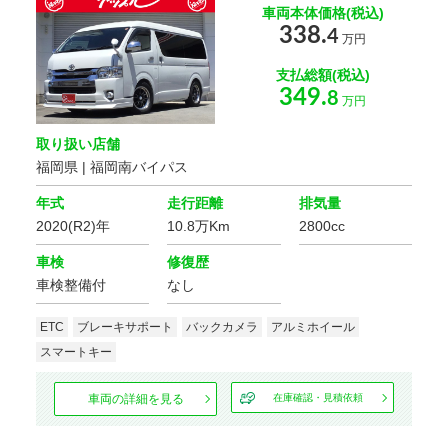
車両本体価格(税込)
338.
4
万円
支払総額(税込)
349.
8
万円
取り扱い店舗
福岡県 | 福岡南バイパス
年式
走行距離
排気量
2020(R2)年
10.8万Km
2800cc
車検
修復歴
車検整備付
なし
ETC
ブレーキサポート
バックカメラ
アルミホイール
スマートキー
車両の詳細を見る
在庫確認・見積依頼