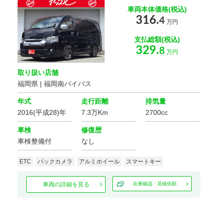
車両本体価格(税込)
316.
4
万円
支払総額(税込)
329.
8
万円
取り扱い店舗
福岡県 | 福岡南バイパス
年式
走行距離
排気量
2016(平成28)年
7.3万Km
2700cc
車検
修復歴
車検整備付
なし
ETC
バックカメラ
アルミホイール
スマートキー
車両の詳細を見る
在庫確認・見積依頼