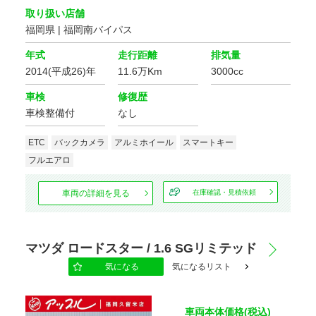
安全装置・サポート
取り扱い店舗
クルーズ
福岡県 | 福岡南バイパス
ABS
コントロール
年式
走行距離
排気量
パーキング
横滑り防止装置
2014(平成26)年
11.6万Km
3000cc
アシスト
車検
修復歴
運転席
障害物センサー
エアバッグ
車検整備付
なし
助手席
サイド
ETC
バックカメラ
アルミホイール
スマートキー
エアバッグ
エアバッグ
フルエアロ
カーテン
フロントカメラ
エアバッグ
車両の詳細を見る
在庫確認・見積依頼
サイドカメラ
バックカメラ
マツダ ロードスター / 1.6 SGリミテッド
全周囲カメラ
気になる
気になるリスト
環境装備・福祉装備
車両本体価格(税込)