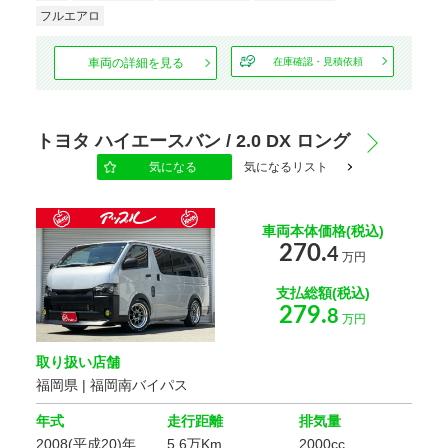
フルエアロ
駆動方式
車両の詳細を見る
在庫確認・見積依頼
ハンドル
トヨタ ハイエースバン / 2.0 DX ロング
スライドドア
気になる
気になるリスト
車両本体価格(税込)
エンジン種別
270.
4
万円
支払総額(税込)
乗車定員
279.
8
万円
取り扱い店舗
オーディオ関連
福岡県 | 福岡南バイパス
年式
走行距離
排気量
2008(平成20)年
5.6万Km
2000cc