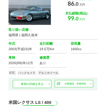
アイドリング
エコカー減税
86.
0
ストップ
対象車
万円
支払総額(税込)
電動リアゲート
リフトアップ
99.
0
万円
ドレスアップ
取り扱い店舗
福岡県 | 福岡久留米
フルエアロ
ローダウン
年式
走行距離
排気量
2003(平成15)年
19.5万Km
1600cc
アルミホイール
車検
修復歴
2026(R8)年12月
あり
シート関連
フルフラット
ETC
バックカメラ
アルミホイール
3列シート
シート
車両の詳細を見る
在庫確認・見積依頼
ウォークスルー
シートヒーター
本革シート
ベンチシート
米国レクサス LS / 400