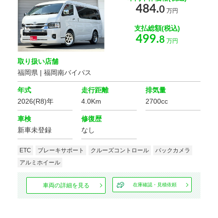
年式
484.
0
万円
支払総額(税込)
車体の色
499.
8
万円
選択する
取り扱い店舗
福岡県 | 福岡南バイパス
価格
年式
走行距離
排気量
2026(R8)年
4.0Km
2700cc
走行距離
車検
修復歴
新車未登録
なし
車検の残り
ETC
ブレーキサポート
クルーズコントロール
バックカメラ
アルミホイール
車両の詳細を見る
在庫確認・見積依頼
排気量