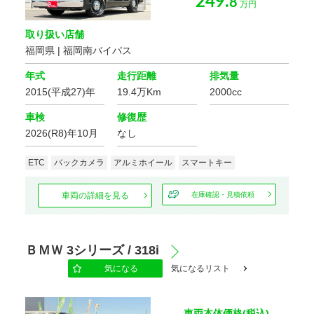
249.
8
万円
取り扱い店舗
福岡県 | 福岡南バイパス
年式
走行距離
排気量
2015(平成27)年
19.4万Km
2000cc
車検
修復歴
2026(R8)年10月
なし
ETC
バックカメラ
アルミホイール
スマートキー
車両の詳細を見る
在庫確認・見積依頼
ＢＭＷ 3シリーズ / 318i
気になる
気になるリスト
車両本体価格(税込)