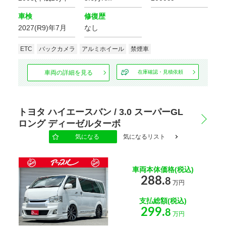
カーナビ/TV/DVD
車検
修復歴
2027(R9)年7月
なし
基本装備
ETC
バックカメラ
アルミホイール
禁煙車
キーレス
スマートキー
エントリー
車両の詳細を見る
在庫確認・見積依頼
パワー
パワー
ウインドウ
ステアリング
トヨタ ハイエースバン / 3.0 スーパーGL
エアコン
Wエアコン
ロング ディーゼルターボ
気になる
気になるリスト
ETC
盗難防止装置
車両本体価格(税込)
サンルーフ
後席モニター
288.
8
万円
ディスプレイ
LED
支払総額(税込)
ヘッドランプ
ヘッドライト
299.
8
万円