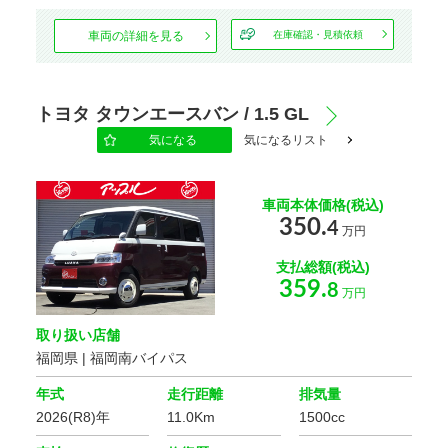
車両の詳細を見る
在庫確認・見積依頼
トヨタ タウンエースバン / 1.5 GL
気になる
気になるリスト
車両本体価格(税込)
350.
4
万円
支払総額(税込)
359.
8
万円
取り扱い店舗
福岡県 | 福岡南バイパス
年式
走行距離
排気量
2026(R8)年
11.0Km
1500cc