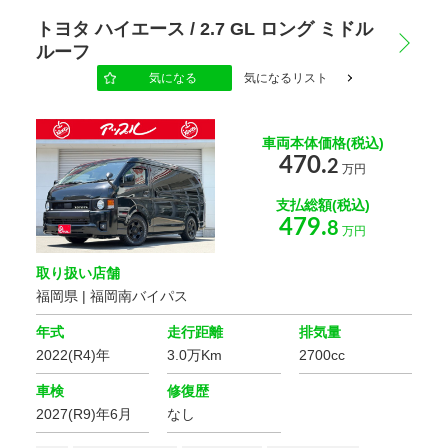
トヨタ ハイエース / 2.7 GL ロング ミドル
ルーフ
気になる
気になるリスト
車両本体価格(税込)
470.
2
万円
支払総額(税込)
479.
8
万円
取り扱い店舗
福岡県 | 福岡南バイパス
年式
走行距離
排気量
2022(R4)年
3.0万Km
2700cc
車検
修復歴
2027(R9)年6月
なし