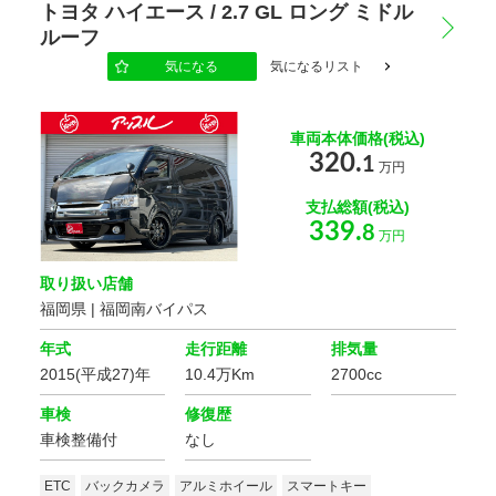
トヨタ ハイエース / 2.7 GL ロング ミドル
ルーフ
地域
気になる
気になるリスト
選択する
車両本体価格(税込)
もっと詳しく
320.
1
万円
支払総額(税込)
339.
8
こだわりの条件
万円
168
該当車
台
修復歴
取り扱い店舗
この条件で検索する
福岡県 | 福岡南バイパス
設定をクリア
年式
走行距離
排気量
ボディタイプ
2015(平成27)年
10.4万Km
2700cc
車検
修復歴
ミッション
車検整備付
なし
ETC
バックカメラ
アルミホイール
スマートキー