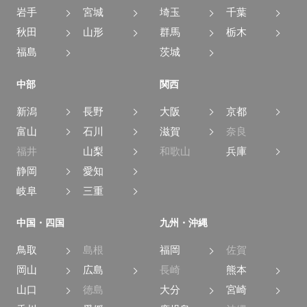
岩手
宮城
埼玉
千葉
秋田
山形
群馬
栃木
福島
茨城
中部
関西
新潟
長野
大阪
京都
富山
石川
滋賀
奈良
福井
山梨
和歌山
兵庫
静岡
愛知
岐阜
三重
中国・四国
九州・沖縄
鳥取
島根
福岡
佐賀
岡山
広島
長崎
熊本
山口
徳島
大分
宮崎