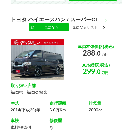
トヨタ ハイエースバン / スーパーGL
気になる
気になるリスト
車両本体価格(税込)
288.
0
万円
支払総額(税込)
299.
0
万円
取り扱い店舗
福岡県 | 福岡久留米
年式
走行距離
排気量
2014(平成26)年
6.6万Km
2000cc
車検
修復歴
車検整備付
なし