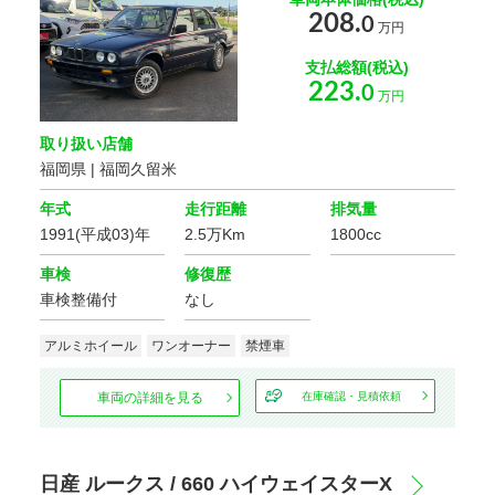
208.
0
万円
支払総額(税込)
223.
0
万円
取り扱い店舗
福岡県 | 福岡久留米
年式
走行距離
排気量
1991(平成03)年
2.5万Km
1800cc
車検
修復歴
車検整備付
なし
アルミホイール
ワンオーナー
禁煙車
車両の詳細を見る
在庫確認・見積依頼
日産 ルークス / 660 ハイウェイスターX