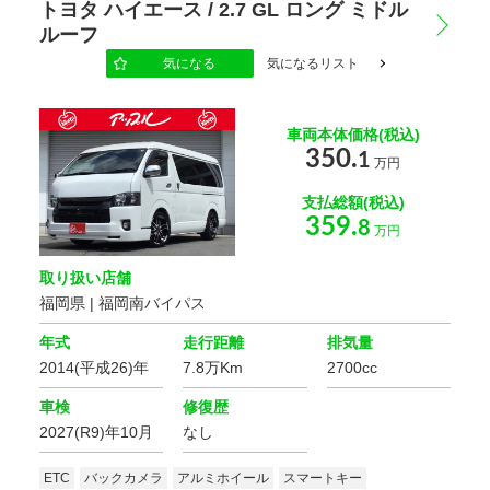
トヨタ ハイエース / 2.7 GL ロング ミドル
ルーフ
気になる
気になるリスト
車両本体価格(税込)
350.
1
万円
支払総額(税込)
359.
8
万円
取り扱い店舗
福岡県 | 福岡南バイパス
年式
走行距離
排気量
2014(平成26)年
7.8万Km
2700cc
車検
修復歴
2027(R9)年10月
なし
ETC
バックカメラ
アルミホイール
スマートキー