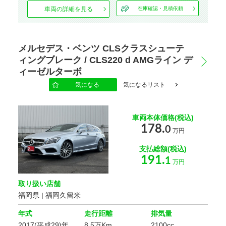
車両の詳細を見る
在庫確認・見積依頼
メルセデス・ベンツ CLSクラスシューテ
ィングブレーク / CLS220 d AMGライン デ
ィーゼルターボ
気になる
気になるリスト
車両本体価格(税込)
178.
0
万円
支払総額(税込)
191.
1
万円
取り扱い店舗
福岡県 | 福岡久留米
年式
走行距離
排気量
2017(平成29)年
8.5万Km
2100cc