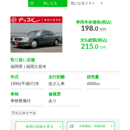
気になる
気になるリスト
電動シート
オットマン
車両本体価格(税込)
シートエアコン
198.
0
万円
支払総額(税込)
215.
0
万円
取り扱い店舗
福岡県 | 福岡久留米
年式
走行距離
排気量
1995(平成07)年
改ざん車
4000cc
車検
修復歴
車検整備付
あり
アルミホイール
車両の詳細を見る
在庫確認・見積依頼