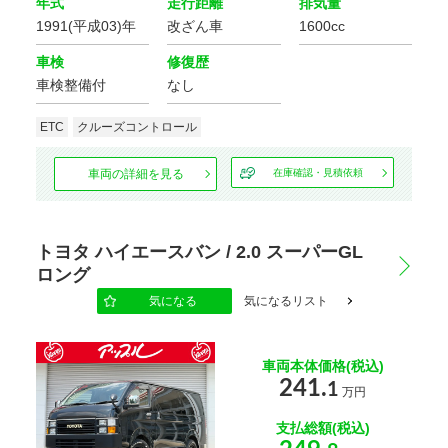
年式
走行距離
排気量
1991(平成03)年
改ざん車
1600cc
車検
修復歴
車検整備付
なし
ETC
クルーズコントロール
車両の詳細を見る
在庫確認・見積依頼
トヨタ ハイエースバン / 2.0 スーパーGL
ロング
気になる
気になるリスト
車両本体価格(税込)
241.
1
万円
支払総額(税込)