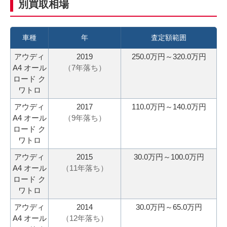
別買取相場
力
お
3
電
0
話
車種
年
査定額範囲
秒
で
アウディ
2019
250.0万円～320.0万円
今
気
A4 オール
（
7
年落ち）
す
軽
ロード ク
ぐ
に
ワトロ
無
ご
アウディ
2017
110.0万円～140.0万円
料
相
A4 オール
（
9
年落ち）
査
談
ロード ク
定
ワトロ
申
アウディ
2015
30.0万円～100.0万円
込
A4 オール
（
11
年落ち）
み
ロード ク
ワトロ
アウディ
2014
30.0万円～65.0万円
A4 オール
（
12
年落ち）