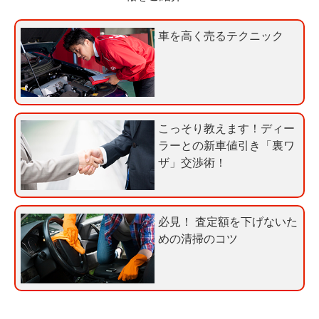
今
気
す
軽
車を高く売るテクニック
ぐ
に
無
ご
料
相
査
談
定
こっそり教えます！ディー
申
ラーとの新車値引き「裏ワ
込
ザ」交渉術！
み
必見！ 査定額を下げないた
めの清掃のコツ