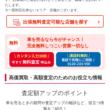
たします。
※一部対応出来ないエリア・店舗がございます。
出張無料査定可能な店舗を探す
車を売るなら今がチャンス！
無料
完全無料しつこい営業一切なし
カ
通
ン
話
タ
料
ン
無
高価買取・高額査定のためのお役立ち情報
入
料
力
お
査定額アップのポイント
3
電
0
話
車を売るときの疑問や査定アップの秘訣など、役立つ情
秒
で
報をご紹介！