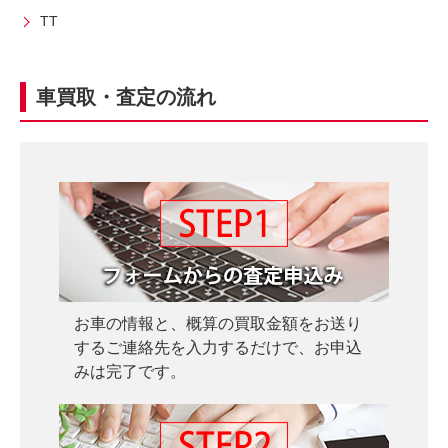
無
ご
TT
料
相
査
談
定
車買取・査定の流れ
申
込
み
お車の情報と、概算の買取金額をお送り
するご連絡先を入力するだけで、お申込
みは完了です。