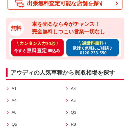
出張無料査定可能な店舗を探す
車を売るなら今がチャンス！
無料
完全無料しつこい営業一切なし
カ
通
ン
話
タ
料
ン
無
アウディの人気車種から買取相場を探す
入
料
力
お
3
電
A1
A3
0
話
A4
A5
秒
で
今
気
A6
Q3
す
軽
Q5
R8
ぐ
に