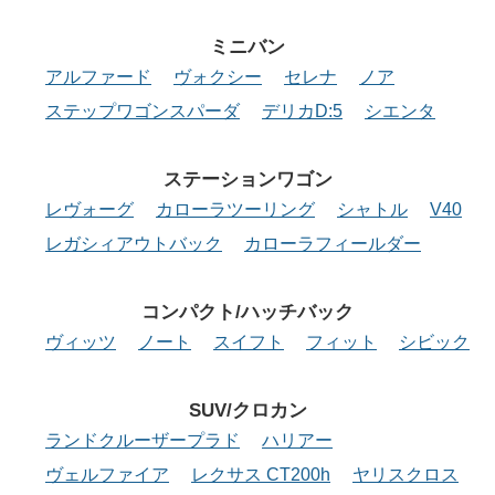
ミニバン
アルファード
ヴォクシー
セレナ
ノア
ステップワゴンスパーダ
デリカD:5
シエンタ
ステーションワゴン
レヴォーグ
カローラツーリング
シャトル
V40
レガシィアウトバック
カローラフィールダー
コンパクト/ハッチバック
ヴィッツ
ノート
スイフト
フィット
シビック
SUV/クロカン
ランドクルーザープラド
ハリアー
ヴェルファイア
レクサス CT200h
ヤリスクロス