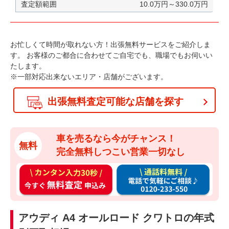
10.0万円～330.0万円
お忙しくて時間が取れない方！出張無料サービスをご紹介しま
す。
お客様のご都合に合わせてご自宅でも、職場でもお伺いい
たします。
※一部対応出来ないエリア・店舗がございます。
出張無料査定可能な店舗を探す
車を売るなら今がチャンス！
無料
完全無料しつこい営業一切なし
カ
通
ン
話
タ
料
ン
無
アウディ A4 オールロード クワトロの年式
入
料