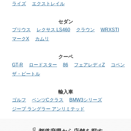
ライズ
エクストレイル
セダン
プリウス
レクサス LS460
クラウン
WRXSTI
マークX
カムリ
クーペ
GT-R
ロードスター
86
フェアレディZ
コペン
ザ・ビートル
輸入車
ゴルフ
ベンツCクラス
BMW3シリーズ
ジープ ラングラー アンリミテッド