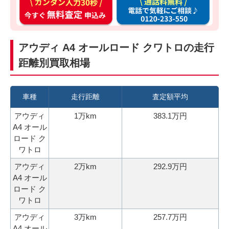
カ
通
ン
話
タ
料
ン
無
アウディ A4 オールロード クワトロの走行
入
料
距離別買取相場
力
お
3
電
0
話
車種
走行距離
査定額平均
秒
で
アウディ
1万km
383.1万円
今
気
A4 オール
す
軽
ロード ク
ぐ
に
ワトロ
無
ご
アウディ
2万km
292.9万円
料
相
A4 オール
査
談
ロード ク
定
ワトロ
申
アウディ
3万km
257.7万円
込
A4 オール