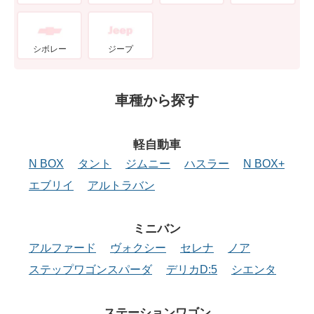
シボレー
ジープ
車種から探す
軽自動車
N BOX
タント
ジムニー
ハスラー
N BOX+
エブリイ
アルトラバン
ミニバン
アルファード
ヴォクシー
セレナ
ノア
ステップワゴンスパーダ
デリカD:5
シエンタ
ステーションワゴン