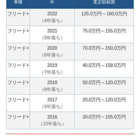
3
電
車種
年
査定額範囲
0
話
フリード+
2022
125.0万円～160.0万円
秒
で
（
4
年落ち）
今
気
フリード+
2021
75.0万円～155.0万円
す
軽
（
5
年落ち）
ぐ
に
フリード+
2020
70.0万円～150.0万円
無
ご
（
6
年落ち）
料
相
フリード+
2019
40.0万円～158.0万円
査
談
（
7
年落ち）
定
申
フリード+
2018
50.0万円～120.0万円
（
8
年落ち）
込
み
フリード+
2017
20.0万円～120.0万円
（
9
年落ち）
フリード+
2016
20.0万円～155.0万円
（
10
年落ち）