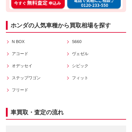
ン
話
タ
料
ン
無
ホンダの人気車種から買取相場を探す
入
料
力
お
3
電
N BOX
S660
0
話
アコード
ヴェゼル
秒
で
今
気
オデッセイ
シビック
す
軽
ステップワゴン
フィット
ぐ
に
無
ご
フリード
料
相
査
談
定
車買取・査定の流れ
申
込