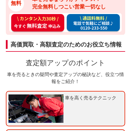
無料
完全無料しつこい営業一切なし
カ
通
ン
話
タ
料
ン
無
高価買取・高額査定のためのお役立ち情報
入
料
力
お
査定額アップのポイント
3
電
0
話
車を売るときの疑問や査定アップの秘訣など、役立つ情
秒
で
報をご紹介！
今
気
す
軽
車を高く売るテクニック
ぐ
に
無
ご
料
相
査
談