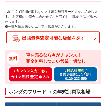
お忙しくて時間が取れない方！出張無料サービスをご紹介しま
す。
お客様のご都合に合わせてご自宅でも、職場でもお伺いい
たします。
※一部対応出来ないエリア・店舗がございます。
出張無料査定可能な店舗を探す
車を売るなら今がチャンス！
無料
完全無料しつこい営業一切なし
カ
通
ン
話
タ
料
ン
無
ホンダのフリード ＋の年式別買取相場
入
料
力
お