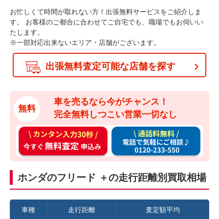
お忙しくて時間が取れない方！出張無料サービスをご紹介しま
す。
お客様のご都合に合わせてご自宅でも、職場でもお伺いい
たします。
※一部対応出来ないエリア・店舗がございます。
出張無料査定可能な店舗を探す
車を売るなら今がチャンス！
無料
完全無料しつこい営業一切なし
カ
通
ン
話
タ
料
ン
無
ホンダのフリード ＋の走行距離別買取相場
入
料
力
お
3
電
車種
走行距離
査定額平均