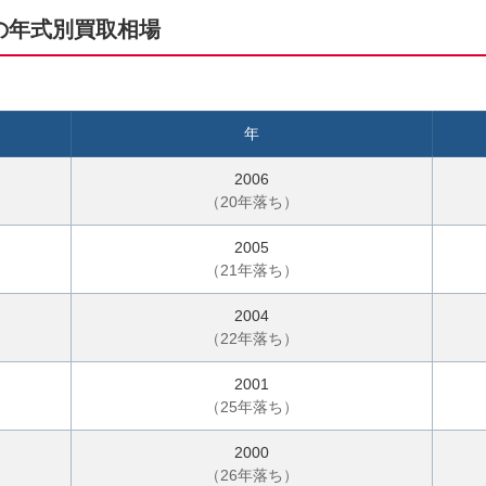
お
の年式別買取相場
電
話
で
気
年
軽
に
2006
ご
（
20
年落ち）
相
2005
談
（
21
年落ち）
2004
（
22
年落ち）
2001
（
25
年落ち）
2000
（
26
年落ち）