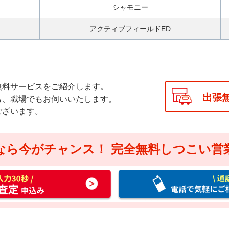
シャモニー
アクティブフィールドED
無料サービスをご紹介します。
出張
も、職場でもお伺いいたします。
ございます。
なら今がチャンス！
完全無料しつこい営
通
話
料
無
料