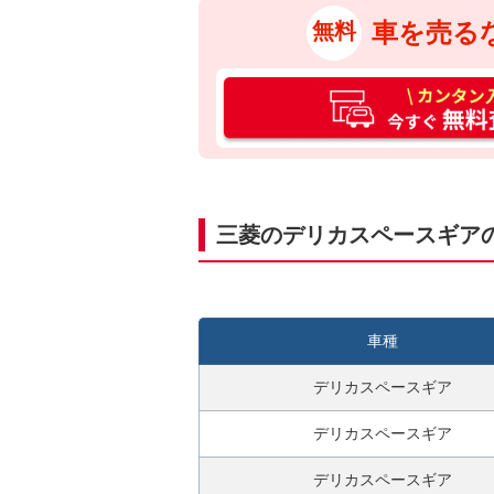
車を売る
無料
カ
ン
タ
ン
入
力
三菱のデリカスペースギア
3
0
秒
今
車種
す
ぐ
デリカスペースギア
無
料
デリカスペースギア
査
デリカスペースギア
定