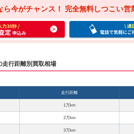
なら今がチャンス！
完全無料しつこい営
通
話
料
無
料
お
の走行距離別買取相場
電
話
で
気
走行距離
軽
に
1万km
ご
相
2万km
談
3万km