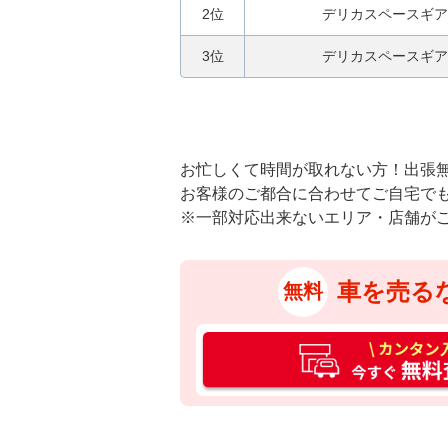
2位
デリカスペースギア
3位
デリカスペースギア
お忙しくて時間が取れない方！出張
お客様のご都合に合わせてご自宅で
※一部対応出来ないエリア・店舗が
車を売る
無料
カ
ン
タ
ン
入