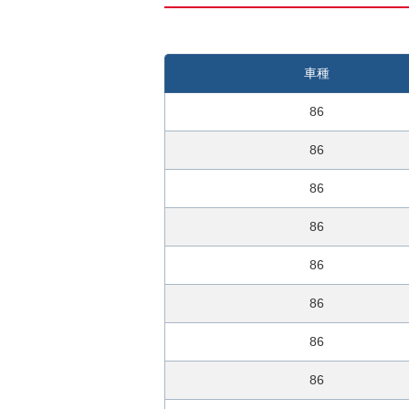
0
秒
今
車種
す
ぐ
86
無
料
86
査
86
定
申
86
込
み
86
86
86
86