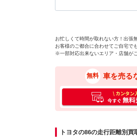
お忙しくて時間が取れない方！出張
お客様のご都合に合わせてご自宅で
※一部対応出来ないエリア・店舗が
車を売る
無料
カ
ン
タ
ン
入
力
トヨタの86の走行距離別買
3