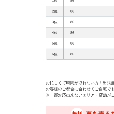
1位
86
2位
86
3位
86
4位
86
5位
86
6位
86
お忙しくて時間が取れない方！出張
お客様のご都合に合わせてご自宅で
※一部対応出来ないエリア・店舗が
車を売る
無料