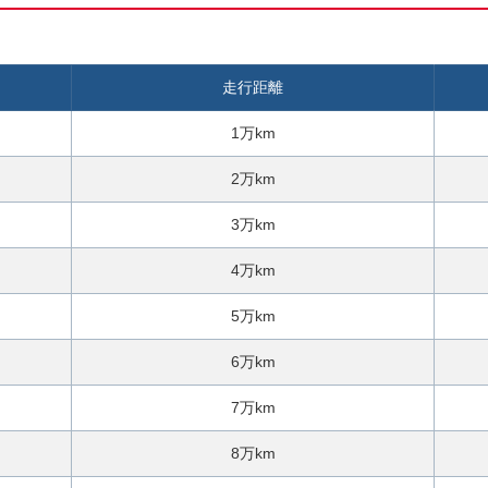
話
で
気
走行距離
軽
に
1万km
ご
相
2万km
談
3万km
4万km
5万km
6万km
7万km
8万km