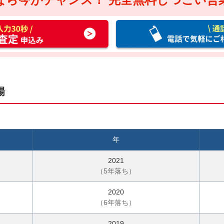
通
話
料
無
料
お
場
電
話
で
気
年
軽
に
2021
ご
（
5
年落ち）
相
2020
談
（
6
年落ち）
2019