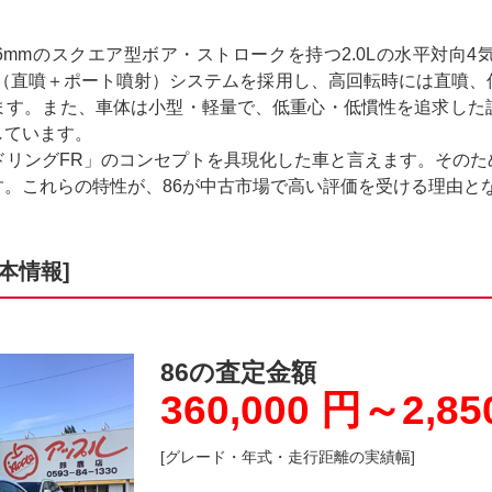
×86mmのスクエア型ボア・ストロークを持つ2.0Lの水平対
S（直噴＋ポート噴射）システムを採用し、高回転時には直噴
ます。また、車体は小型・軽量で、低重心・低慣性を追求した
しています。
ドリングFR」のコンセプトを具現化した車と言えます。その
。これらの特性が、86が中古市場で高い評価を受ける理由と
本情報]
86の査定金額
360,000 円～2,85
[グレード・年式・走行距離の実績幅]