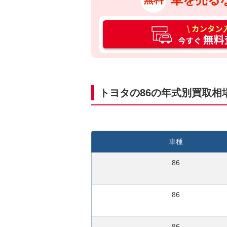
カ
ン
タ
ン
入
力
トヨタの86の年式別買取相
3
0
秒
今
車種
す
ぐ
86
無
料
86
査
定
申
86