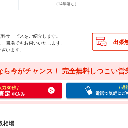
（
14
年落ち）
無料サービスをご紹介します。
出張
も、職場でもお伺いいたします。
ございます。
なら今がチャンス！
完全無料しつこい営
通
話
料
無
料
お
取相場
電