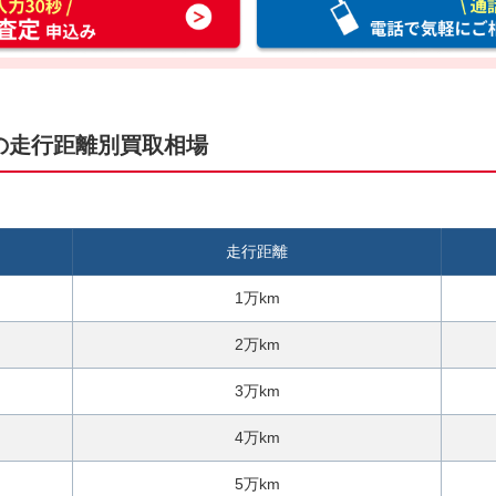
話
料
無
料
お
の走行距離別買取相場
電
話
で
気
走行距離
軽
に
1万km
ご
相
2万km
談
3万km
4万km
5万km