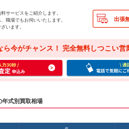
無料サービスをご紹介します。
出張
も、職場でもお伺いいたします。
ございます。
なら今がチャンス！
完全無料しつこい営
通
話
料
無
料
お
の年式別買取相場
電
話
で
気
年