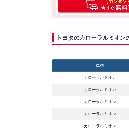
ン
タ
ン
入
力
トヨタのカローラルミオン
3
0
秒
今
車種
す
ぐ
カローラルミオン
無
料
カローラルミオン
査
カローラルミオン
定
申
カローラルミオン
込
み
カローラルミオン