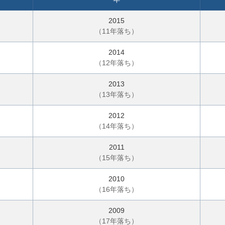
軽
に
2015
ご
（
11
年落ち）
相
2014
談
（
12
年落ち）
2013
（
13
年落ち）
2012
（
14
年落ち）
2011
（
15
年落ち）
2010
（
16
年落ち）
2009
（
17
年落ち）