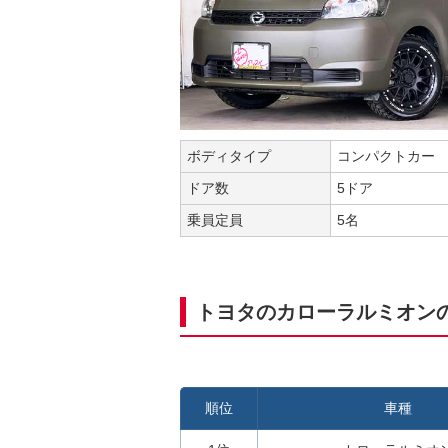
ボディタイプ
コンパクトカー
ドア数
5ドア
乗員定員
5名
トヨタのカローラルミオン
順位
車種