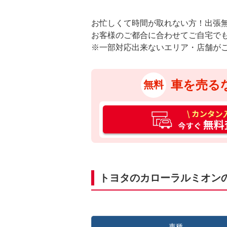
お忙しくて時間が取れない方！出張
お客様のご都合に合わせてご自宅で
※一部対応出来ないエリア・店舗が
車を売る
無料
カ
ン
タ
ン
入
力
トヨタのカローラルミオン
3
0
秒
今
車種