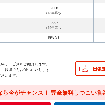
2008
（
18
年落ち）
2007
（
19
年落ち）
情報なし
無料サービスをご紹介します。
出張
も、職場でもお伺いいたします。
ございます。
なら今がチャンス！
完全無料しつこい営
通