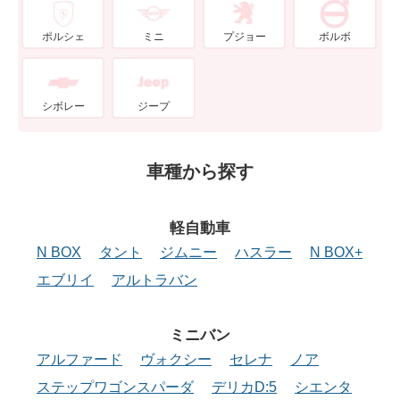
ポルシェ
ミニ
プジョー
ボルボ
シボレー
ジープ
車種から探す
軽自動車
N BOX
タント
ジムニー
ハスラー
N BOX+
エブリイ
アルトラバン
ミニバン
アルファード
ヴォクシー
セレナ
ノア
ステップワゴンスパーダ
デリカD:5
シエンタ