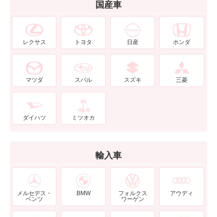
国産車
レクサス
トヨタ
日産
ホンダ
マツダ
スバル
スズキ
三菱
ダイハツ
ミツオカ
輸入車
メルセデス・
BMW
フォルクス
アウディ
ベンツ
ワーゲン