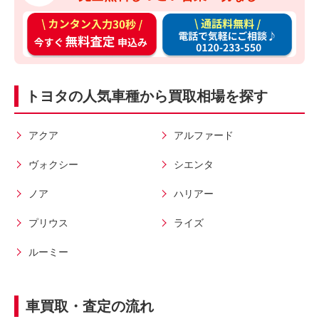
カ
通
ン
話
タ
料
ン
無
トヨタの人気車種から買取相場を探す
入
料
力
お
3
電
アクア
アルファード
0
話
ヴォクシー
シエンタ
秒
で
今
気
ノア
ハリアー
す
軽
プリウス
ライズ
ぐ
に
無
ご
ルーミー
料
相
査
談
定
車買取・査定の流れ
申