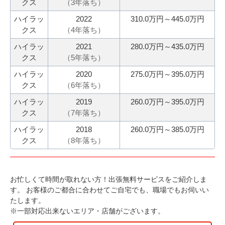
クス
（
3
年落ち）
今
気
ハイラッ
2022
310.0万円～445.0万円
す
軽
クス
（
4
年落ち）
ぐ
に
ハイラッ
2021
280.0万円～435.0万円
無
ご
クス
（
5
年落ち）
料
相
ハイラッ
2020
275.0万円～395.0万円
査
談
クス
（
6
年落ち）
定
申
ハイラッ
2019
260.0万円～395.0万円
クス
（
7
年落ち）
込
み
ハイラッ
2018
260.0万円～385.0万円
クス
（
8
年落ち）
お忙しくて時間が取れない方！出張無料サービスをご紹介しま
す。
お客様のご都合に合わせてご自宅でも、職場でもお伺いい
たします。
※一部対応出来ないエリア・店舗がございます。