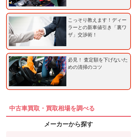
査
談
定
こっそり教えます！ディー
申
ラーとの新車値引き「裏ワ
込
ザ」交渉術！
み
必見！ 査定額を下げないた
めの清掃のコツ
中古車買取・買取相場を調べる
メーカーから探す