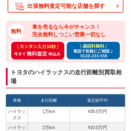
出張無料査定可能な店舗を探す
車を売るなら今がチャンス！
無料
完全無料しつこい営業一切なし
カ
通
ン
話
タ
料
ン
無
トヨタのハイラックスの走行距離別買取相
入
料
場
力
お
3
電
0
話
車種
走行距離
査定額平均
秒
で
ハイラッ
1万km
435.0万円
今
気
クス
す
軽
ハイラッ
2万km
410.0万円
ぐ
に