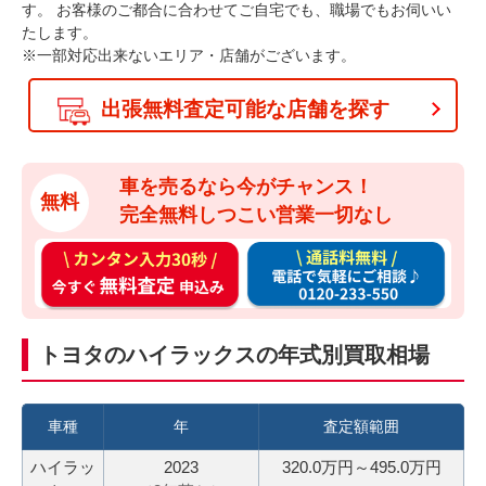
す。
お客様のご都合に合わせてご自宅でも、職場でもお伺いい
たします。
※一部対応出来ないエリア・店舗がございます。
出張無料査定可能な店舗を探す
車を売るなら今がチャンス！
無料
完全無料しつこい営業一切なし
カ
通
ン
話
タ
料
ン
無
トヨタのハイラックスの年式別買取相場
入
料
力
お
3
電
車種
年
査定額範囲
0
話
ハイラッ
2023
320.0万円～495.0万円
秒
で