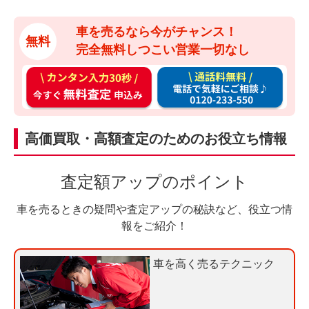
車を売るなら今がチャンス！
無料
完全無料しつこい営業一切なし
カ
通
ン
話
タ
料
ン
無
高価買取・高額査定のためのお役立ち情報
入
料
力
お
査定額アップのポイント
3
電
0
話
車を売るときの疑問や査定アップの秘訣など、役立つ情
秒
で
報をご紹介！
今
気
す
軽
車を高く売るテクニック
ぐ
に
無
ご
料
相