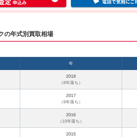
話
料
無
料
お
クの年式別買取相場
電
話
で
気
年
軽
に
2018
ご
（
8
年落ち）
相
2017
談
（
9
年落ち）
2016
（
10
年落ち）
2015