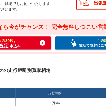
出張
も、職場でもお伺いいたします。
ございます。
なら今がチャンス！
完全無料しつこい営
通
話
料
無
料
お
ックの走行距離別買取相場
電
話
で
気
走行距離
軽
に
1万km