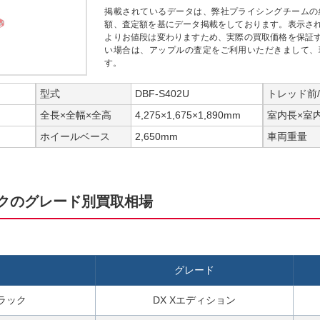
掲載されているデータは、弊社プライシングチームの
額、査定額を基にデータ掲載をしております。表示さ
よりお値段は変わりますため、実際の買取価格を保証
い場合は、アップルの査定をご利用いただきまして、
す。
型式
DBF-S402U
トレッド前
全長×全幅×全高
4,275×1,675×1,890mm
室内長×室
ホイールベース
2,650mm
車両重量
ックのグレード別買取相場
グレード
ラック
DX Xエディション