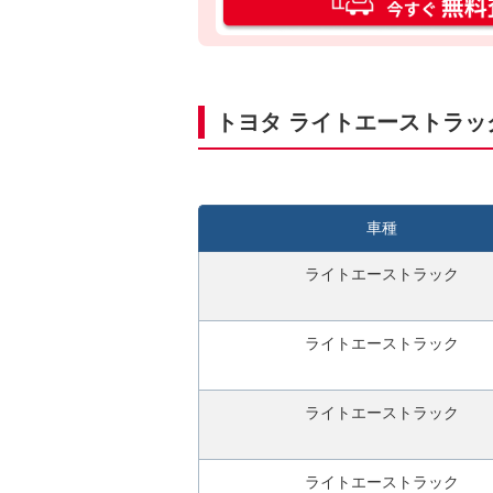
ン
タ
ン
入
力
トヨタ ライトエーストラッ
3
0
秒
今
車種
す
ぐ
ライトエーストラック
無
料
ライトエーストラック
査
定
申
ライトエーストラック
込
み
ライトエーストラック