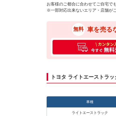
お客様のご都合に合わせてご自宅で
※一部対応出来ないエリア・店舗が
車を売る
無料
カ
ン
タ
ン
入
力
トヨタ ライトエーストラ
3
0
秒
今
車種
す
ぐ
ライトエーストラック