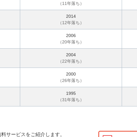
（
11
年落ち）
2014
（
12
年落ち）
2006
（
20
年落ち）
2004
（
22
年落ち）
2000
（
26
年落ち）
1995
（
31
年落ち）
無料サービスをご紹介します。