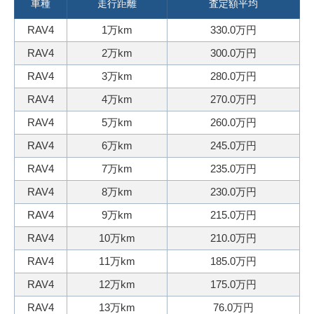
3
電
車種
走行距離
査定額平均
0
話
RAV4
1万km
330.0万円
秒
で
RAV4
2万km
300.0万円
今
気
す
軽
RAV4
3万km
280.0万円
ぐ
に
RAV4
4万km
270.0万円
無
ご
RAV4
5万km
260.0万円
料
相
RAV4
6万km
245.0万円
査
談
定
RAV4
7万km
235.0万円
申
RAV4
8万km
230.0万円
込
RAV4
9万km
215.0万円
み
RAV4
10万km
210.0万円
RAV4
11万km
185.0万円
RAV4
12万km
175.0万円
RAV4
13万km
76.0万円