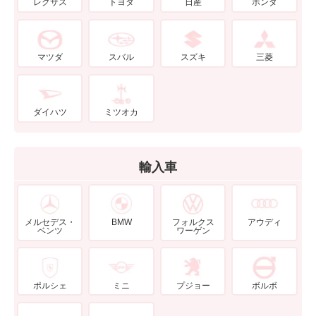
レクサス
トヨタ
日産
ホンダ
マツダ
スバル
スズキ
三菱
ダイハツ
ミツオカ
輸入車
メルセデス・
BMW
フォルクス
アウディ
ベンツ
ワーゲン
ポルシェ
ミニ
プジョー
ボルボ