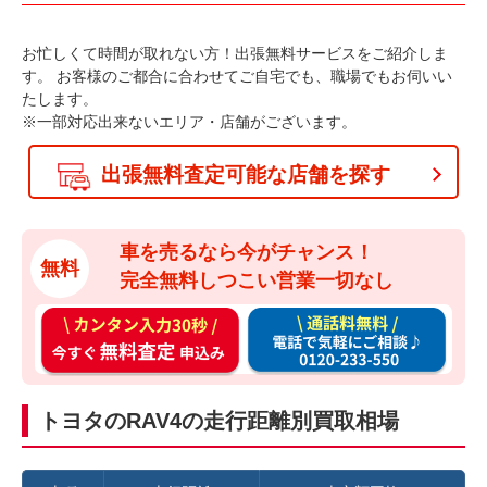
お忙しくて時間が取れない方！出張無料サービスをご紹介しま
す。
お客様のご都合に合わせてご自宅でも、職場でもお伺いい
たします。
※一部対応出来ないエリア・店舗がございます。
出張無料査定可能な店舗を探す
車を売るなら今がチャンス！
無料
完全無料しつこい営業一切なし
カ
通
ン
話
タ
料
ン
無
トヨタのRAV4の走行距離別買取相場
入
料
力
お