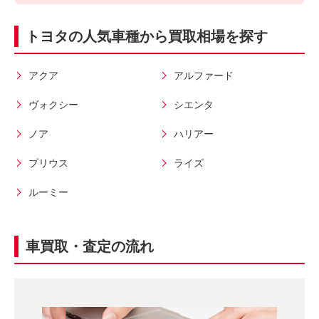
ン
無
トヨタの人気車種から買取相場を探す
入
料
力
お
3
電
アクア
アルファード
0
話
ヴォクシー
シエンタ
秒
で
今
気
ノア
ハリアー
す
軽
プリウス
ライズ
ぐ
に
無
ご
ルーミー
料
相
査
談
定
車買取・査定の流れ
申
込
み