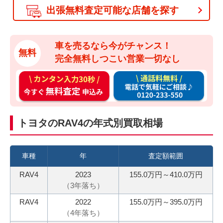
出張無料査定可能な店舗を探す
車を売るなら今がチャンス！
無料
完全無料しつこい営業一切なし
カ
通
ン
話
タ
料
ン
無
トヨタのRAV4の年式別買取相場
入
料
力
お
3
電
車種
年
査定額範囲
0
話
RAV4
2023
155.0万円～410.0万円
秒
で
（
3
年落ち）
今
気
RAV4
2022
155.0万円～395.0万円
す
軽
（
4
年落ち）
ぐ
に