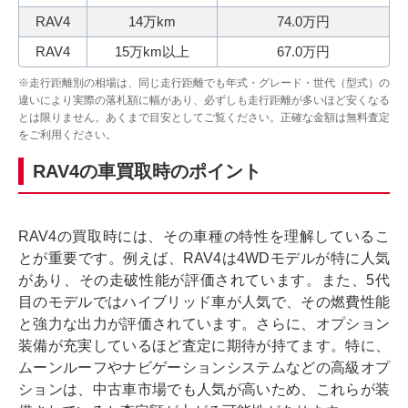
RAV4
14万km
74.0万円
RAV4
15万km以上
67.0万円
※走行距離別の相場は、同じ走行距離でも年式・グレード・世代（型式）の
違いにより実際の落札額に幅があり、必ずしも走行距離が多いほど安くなる
とは限りません。あくまで目安としてご覧ください。正確な金額は無料査定
をご利用ください。
RAV4の車買取時のポイント
RAV4の買取時には、その車種の特性を理解しているこ
とが重要です。例えば、RAV4は4WDモデルが特に人気
があり、その走破性能が評価されています。また、5代
目のモデルではハイブリッド車が人気で、その燃費性能
と強力な出力が評価されています。さらに、オプション
装備が充実しているほど査定に期待が持てます。特に、
ムーンルーフやナビゲーションシステムなどの高級オプ
ションは、中古車市場でも人気が高いため、これらが装