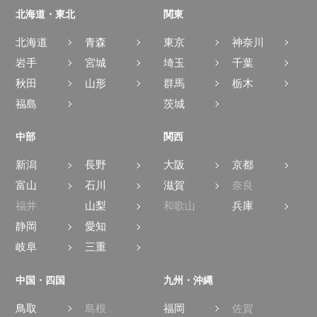
北海道・東北
関東
北海道
青森
東京
神奈川
岩手
宮城
埼玉
千葉
秋田
山形
群馬
栃木
福島
茨城
中部
関西
新潟
長野
大阪
京都
富山
石川
滋賀
奈良
福井
山梨
和歌山
兵庫
静岡
愛知
岐阜
三重
中国・四国
九州・沖縄
鳥取
島根
福岡
佐賀