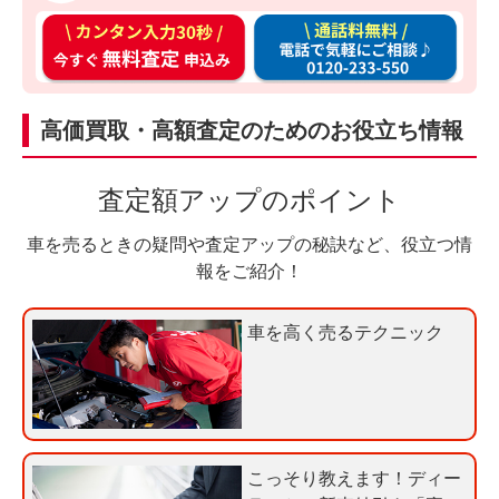
カ
通
ン
話
タ
料
ン
無
高価買取・高額査定のためのお役立ち情報
入
料
力
お
査定額アップのポイント
3
電
0
話
車を売るときの疑問や査定アップの秘訣など、役立つ情
秒
で
報をご紹介！
今
気
す
軽
車を高く売るテクニック
ぐ
に
無
ご
料
相
査
談
定
こっそり教えます！ディー
申