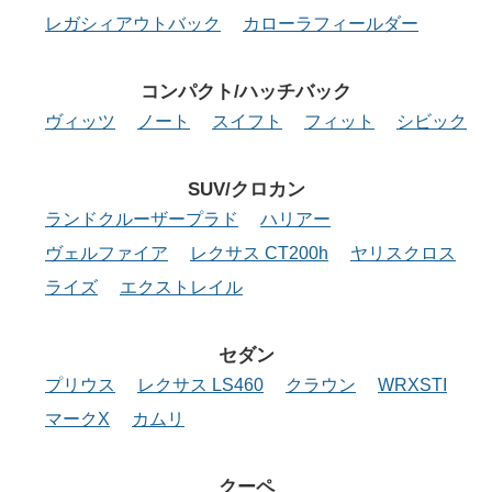
レガシィアウトバック
カローラフィールダー
コンパクト/ハッチバック
ヴィッツ
ノート
スイフト
フィット
シビック
SUV/クロカン
ランドクルーザープラド
ハリアー
ヴェルファイア
レクサス CT200h
ヤリスクロス
ライズ
エクストレイル
セダン
プリウス
レクサス LS460
クラウン
WRXSTI
マークX
カムリ
クーペ