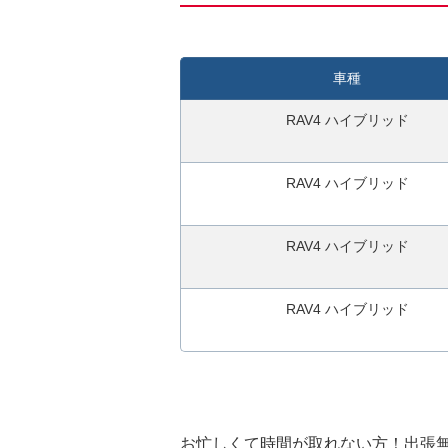
0
秒
今
車種
す
ぐ
RAV4 ハイブリッド
無
料
RAV4 ハイブリッド
査
定
申
RAV4 ハイブリッド
込
み
RAV4 ハイブリッド
お忙しくて時間が取れない方！出張