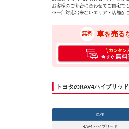
お客様のご都合に合わせてご自宅で
※一部対応出来ないエリア・店舗が
車を売る
無料
カ
ン
タ
ン
入
力
トヨタのRAV4ハイブリッ
3
0
秒
今
車種
す
ぐ
RAV4 ハイブリッド