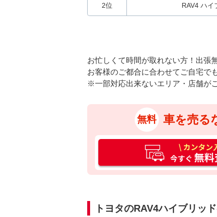
2位
RAV4 ハ
お忙しくて時間が取れない方！出張
お客様のご都合に合わせてご自宅で
※一部対応出来ないエリア・店舗が
車を売る
無料
カ
ン
タ
ン
入
力
トヨタのRAV4ハイブリッ
3