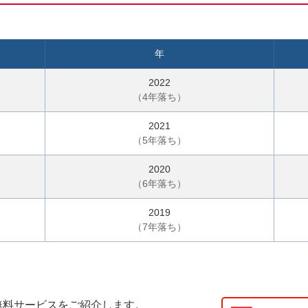
話
で
気
年
軽
に
2022
ご
（
4
年落ち）
相
2021
談
（
5
年落ち）
2020
（
6
年落ち）
2019
（
7
年落ち）
無料サービスをご紹介します。