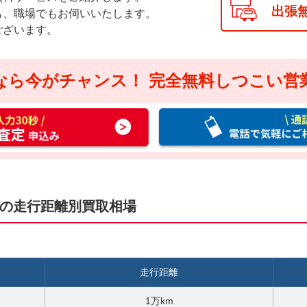
出張
も、職場でもお伺いいたします。
ございます。
なら今がチャンス！
完全無料しつこい営
通
話
料
無
料
お
ドの走行距離別買取相場
電
話
で
気
走行距離
軽
に
1万km