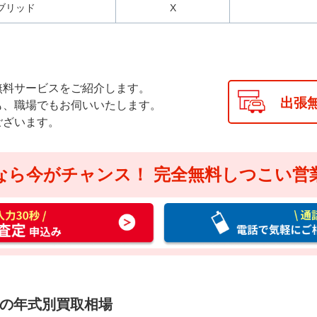
イブリッド
X
無料サービスをご紹介します。
出張
も、職場でもお伺いいたします。
ございます。
なら今がチャンス！
完全無料しつこい営
通
話
料
無
料
お
ドの年式別買取相場
電