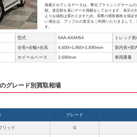
掲載されているデータは、弊社プライシングチームの
額、査定額を基にデータ掲載をしております。表示さ
よりお値段は変わりますため、実際の買取価格を保証
い場合は、アップルの査定をご利用いただきまして、
す。
型式
6AA-AXAH54
トレッド前
全長×全幅×全高
4,600×1,860×1,690mm
室内長×室
ホイールベース
2,690mm
車両重量
ドのグレード別買取相場
種
グレード
イブリッド
G