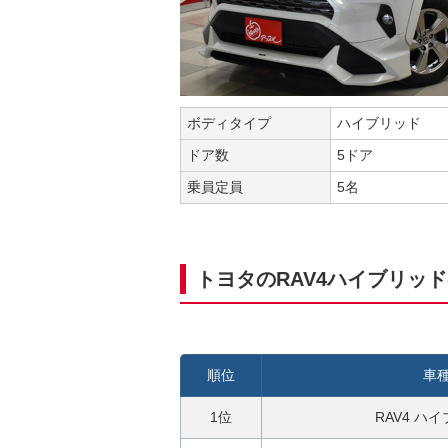
ボディタイプ
ハイブリッド
ドア数
5ドア
乗員定員
5名
トヨタのRAV4ハイブリッ
順位
車
1位
RAV4 ハ