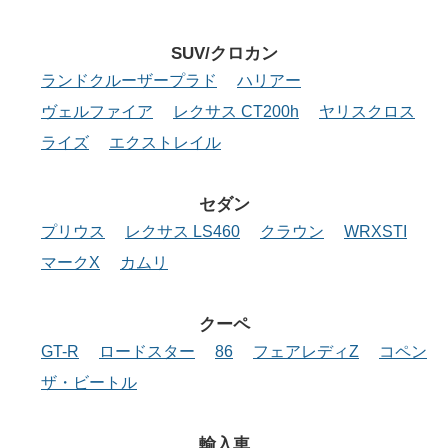
SUV/クロカン
ランドクルーザープラド
ハリアー
ヴェルファイア
レクサス CT200h
ヤリスクロス
ライズ
エクストレイル
セダン
プリウス
レクサス LS460
クラウン
WRXSTI
マークX
カムリ
クーペ
GT-R
ロードスター
86
フェアレディZ
コペン
ザ・ビートル
輸入車