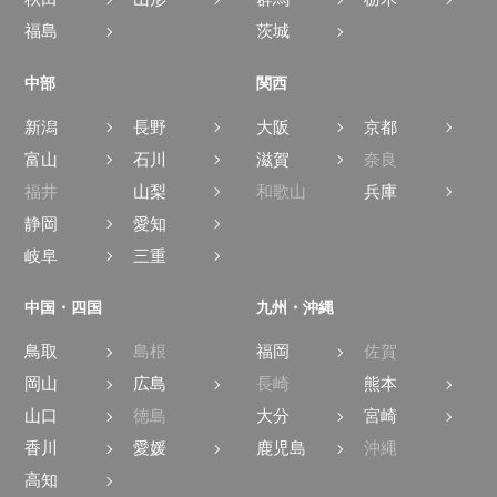
福島
茨城
中部
関西
新潟
長野
大阪
京都
富山
石川
滋賀
奈良
福井
山梨
和歌山
兵庫
静岡
愛知
岐阜
三重
中国・四国
九州・沖縄
鳥取
島根
福岡
佐賀
岡山
広島
長崎
熊本
山口
徳島
大分
宮崎
香川
愛媛
鹿児島
沖縄
高知