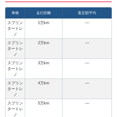
3
電
0
話
車種
走行距離
査定額平均
秒
で
スプリン
1万km
―
今
気
タートレ
す
軽
ノ
ぐ
に
スプリン
2万km
―
無
ご
タートレ
料
相
ノ
査
談
スプリン
3万km
―
定
タートレ
申
ノ
込
スプリン
4万km
―
み
タートレ
ノ
スプリン
5万km
―
タートレ
ノ