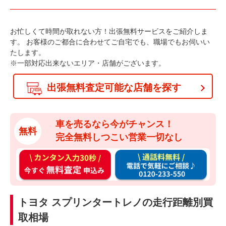
お忙しくて時間が取れない方！出張無料サービスをご紹介しま
す。
お客様のご都合に合わせてご自宅でも、職場でもお伺いい
たします。
※一部対応出来ないエリア・店舗がございます。
出張無料査定可能な店舗を探す
車を売るなら今がチャンス！
無料
完全無料しつこい営業一切なし
カ
通
ン
話
タ
料
ン
無
トヨタ スプリンタートレノの走行距離別買
入
料
取相場
力
お