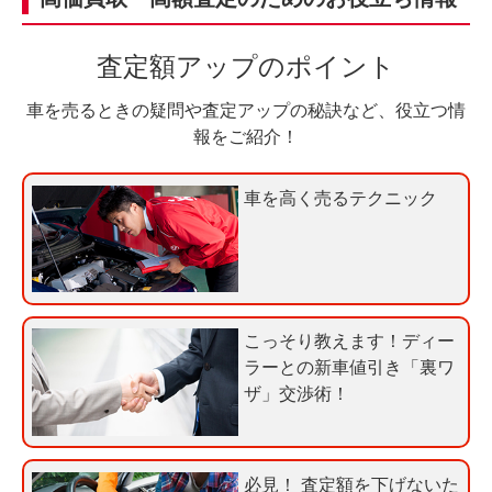
入
料
力
お
査定額アップのポイント
3
電
0
話
車を売るときの疑問や査定アップの秘訣など、役立つ情
秒
で
報をご紹介！
今
気
す
軽
車を高く売るテクニック
ぐ
に
無
ご
料
相
査
談
定
こっそり教えます！ディー
申
ラーとの新車値引き「裏ワ
込
ザ」交渉術！
み
必見！ 査定額を下げないた