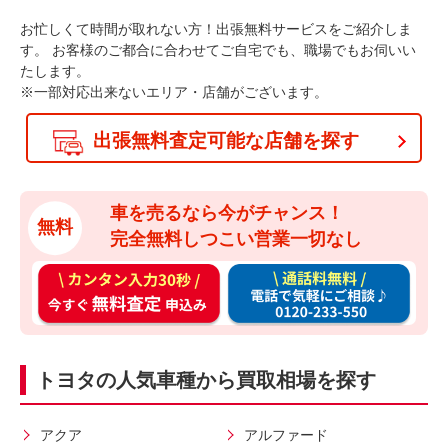
お忙しくて時間が取れない方！出張無料サービスをご紹介しま
す。
お客様のご都合に合わせてご自宅でも、職場でもお伺いい
たします。
※一部対応出来ないエリア・店舗がございます。
出張無料査定可能な店舗を探す
車を売るなら今がチャンス！
無料
完全無料しつこい営業一切なし
カ
通
ン
話
タ
料
ン
無
トヨタの人気車種から買取相場を探す
入
料
力
お
3
電
アクア
アルファード