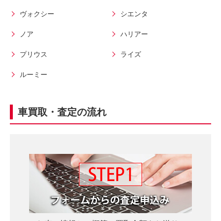
0
話
ヴォクシー
シエンタ
秒
で
今
気
ノア
ハリアー
す
軽
プリウス
ライズ
ぐ
に
無
ご
ルーミー
料
相
査
談
定
車買取・査定の流れ
申
込
み