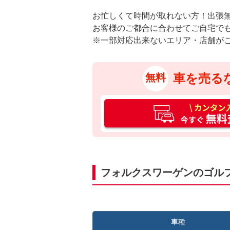
お忙しくて時間が取れない方！出張
お客様のご都合に合わせてご自宅で
※一部対応出来ないエリア・店舗が
車を売る
無料
カ
ン
タ
ン
入
力
フォルクスワーゲンのゴル
3
0
秒
今
車種
す