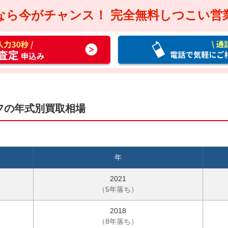
なら今がチャンス！
完全無料しつこい営
通
話
料
無
料
お
フの年式別買取相場
電
話
で
気
年
軽
に
2021
ご
（
5
年落ち）
相
2018
談
（
8
年落ち）