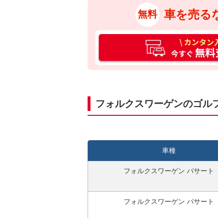
車を売る
無料
カ
ン
タ
ン
入
力
フォルクスワーゲンのゴル
3
0
秒
今
車種
す
ぐ
フォルクスワーゲン パサート
無
料
フォルクスワーゲン パサート
査
定