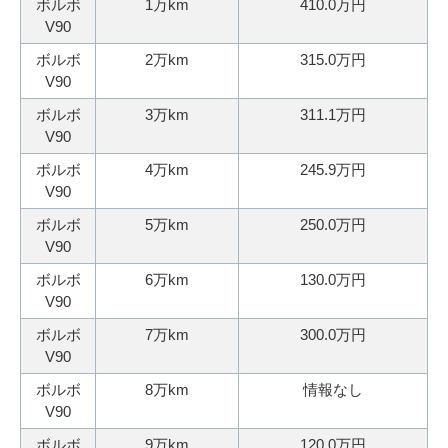
ボルボ
1万km
410.0万円
秒
で
V90
今
気
ボルボ
2万km
315.0万円
す
軽
V90
ぐ
に
ボルボ
3万km
311.1万円
無
ご
V90
料
相
ボルボ
4万km
245.9万円
査
談
V90
定
申
ボルボ
5万km
250.0万円
V90
込
み
ボルボ
6万km
130.0万円
V90
ボルボ
7万km
300.0万円
V90
ボルボ
8万km
情報なし
V90
ボルボ
9万km
120.0万円