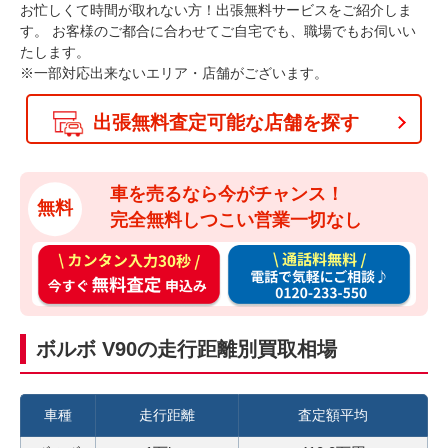
お忙しくて時間が取れない方！出張無料サービスをご紹介しま
す。
お客様のご都合に合わせてご自宅でも、職場でもお伺いい
たします。
※一部対応出来ないエリア・店舗がございます。
出張無料査定可能な店舗を探す
車を売るなら今がチャンス！
無料
完全無料しつこい営業一切なし
カ
通
ン
話
タ
料
ン
無
ボルボ V90の走行距離別買取相場
入
料
力
お
3
電
車種
走行距離
査定額平均
0
話