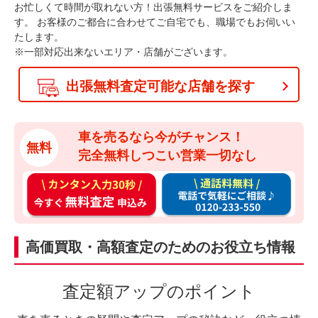
お忙しくて時間が取れない方！出張無料サービスをご紹介しま
す。
お客様のご都合に合わせてご自宅でも、職場でもお伺いい
たします。
※一部対応出来ないエリア・店舗がございます。
出張無料査定可能な店舗を探す
車を売るなら今がチャンス！
無料
完全無料しつこい営業一切なし
カ
通
ン
話
タ
料
ン
無
高価買取・高額査定のためのお役立ち情報
入
料
力
お
査定額アップのポイント
3
電
0
話