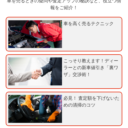
車を売るときの疑問や査定アップの秘訣など、役立つ情
秒
で
報をご紹介！
今
気
す
軽
車を高く売るテクニック
ぐ
に
無
ご
料
相
査
談
定
こっそり教えます！ディー
申
ラーとの新車値引き「裏ワ
込
ザ」交渉術！
み
必見！ 査定額を下げないた
めの清掃のコツ