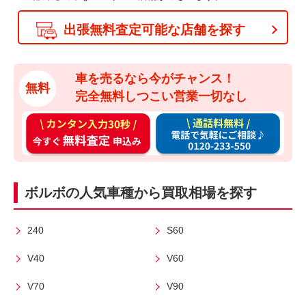
出張無料査定可能な店舗を探す
車を売るなら今がチャンス！
無料
完全無料しつこい営業一切なし
カ
通
ン
話
タ
料
ン
無
ボルボの人気車種から買取相場を探す
入
料
力
お
3
電
240
S60
0
話
V40
V60
秒
で
今
気
V70
V90
す
軽