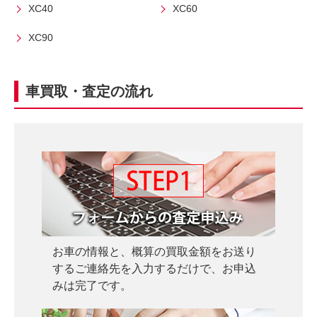
XC40
XC60
ぐ
に
無
ご
XC90
料
相
査
談
定
車買取・査定の流れ
申
込
み
お車の情報と、概算の買取金額をお送り
するご連絡先を入力するだけで、お申込
みは完了です。