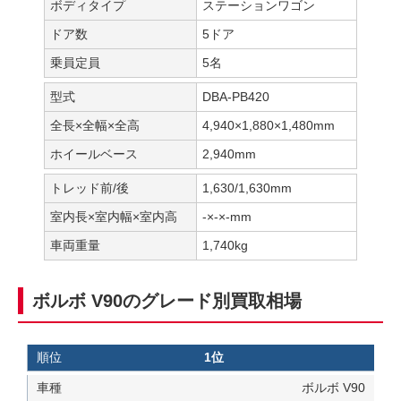
ボディタイプ
ステーションワゴン
ドア数
5ドア
乗員定員
5名
型式
DBA-PB420
全長×全幅×全高
4,940×1,880×1,480mm
ホイールベース
2,940mm
トレッド前/後
1,630/1,630mm
室内長×室内幅×室内高
-×-×-mm
車両重量
1,740kg
ボルボ V90のグレード別買取相場
1位
ボルボ V90