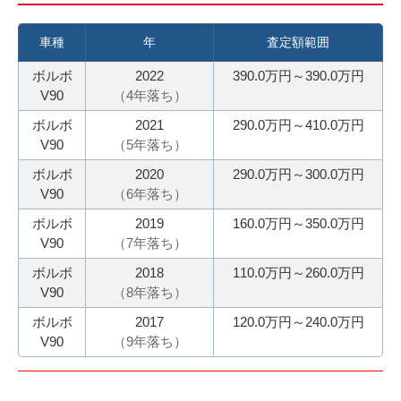
力
お
3
電
車種
年
査定額範囲
0
話
ボルボ
2022
390.0万円～390.0万円
秒
で
V90
（
4
年落ち）
今
気
ボルボ
2021
290.0万円～410.0万円
す
軽
V90
（
5
年落ち）
ぐ
に
ボルボ
2020
290.0万円～300.0万円
無
ご
V90
（
6
年落ち）
料
相
ボルボ
2019
160.0万円～350.0万円
査
談
V90
（
7
年落ち）
定
申
ボルボ
2018
110.0万円～260.0万円
V90
（
8
年落ち）
込
み
ボルボ
2017
120.0万円～240.0万円
V90
（
9
年落ち）