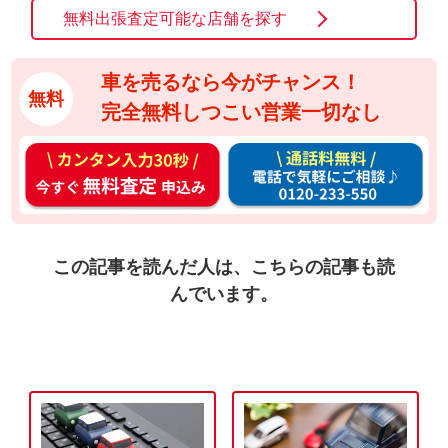
無料出張査定可能な店舗を探す
車を売るなら今がチャンス！
無料
完全無料しつこい営業一切なし
カ
通
ン
話
タ
料
ン
無
入
料
この記事を読んだ人は、こちらの記事も読
力
お
んでいます。
3
電
0
話
秒
で
今
気
す
軽
ぐ
に