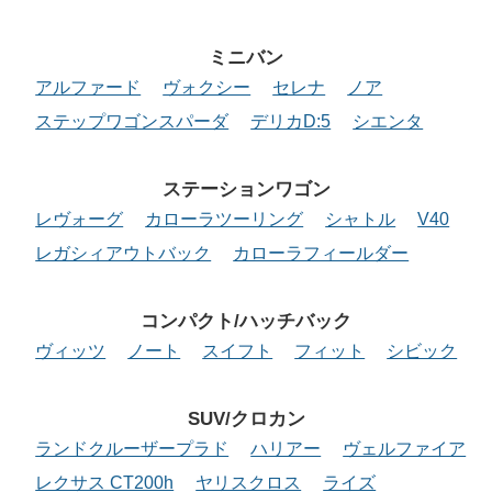
ミニバン
アルファード
ヴォクシー
セレナ
ノア
ステップワゴンスパーダ
デリカD:5
シエンタ
ステーションワゴン
レヴォーグ
カローラツーリング
シャトル
V40
レガシィアウトバック
カローラフィールダー
コンパクト/ハッチバック
ヴィッツ
ノート
スイフト
フィット
シビック
SUV/クロカン
ランドクルーザープラド
ハリアー
ヴェルファイア
レクサス CT200h
ヤリスクロス
ライズ