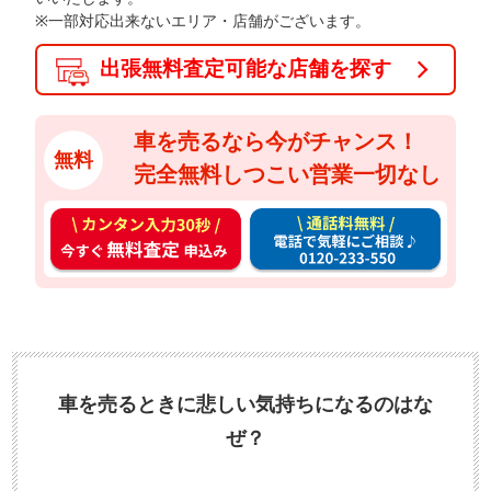
※一部対応出来ないエリア・店舗がございます。
出張無料査定可能な店舗を探す
車を売るなら今がチャンス！
無料
完全無料しつこい営業一切なし
カ
通
ン
話
タ
料
ン
無
入
料
力
お
3
電
車を売るときに悲しい気持ちになるのはな
0
話
ぜ？
秒
で
今
気