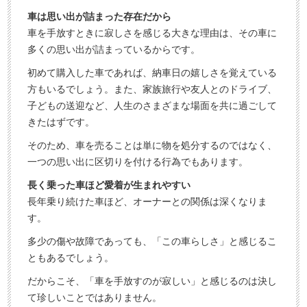
す
軽
車は思い出が詰まった存在だから
ぐ
に
車を手放すときに寂しさを感じる大きな理由は、その車に
無
ご
多くの思い出が詰まっているからです。
料
相
初めて購入した車であれば、納車日の嬉しさを覚えている
査
談
方もいるでしょう。また、家族旅行や友人とのドライブ、
定
子どもの送迎など、人生のさまざまな場面を共に過ごして
申
きたはずです。
込
そのため、車を売ることは単に物を処分するのではなく、
み
一つの思い出に区切りを付ける行為でもあります。
長く乗った車ほど愛着が生まれやすい
長年乗り続けた車ほど、オーナーとの関係は深くなりま
す。
多少の傷や故障であっても、「この車らしさ」と感じるこ
ともあるでしょう。
だからこそ、「車を手放すのが寂しい」と感じるのは決し
て珍しいことではありません。