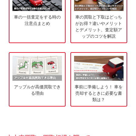
無
ご
料
相
車の一括査定をする時の
車の買取と下取はどっち
査
談
注意点まとめ
がお得？違いやメリット
定
とデメリット、査定額ア
ップのコツを解説
申
込
み
アップルが高価買取でき
事前に準備しよう！ 車を
る理由
売却するときに必要な書
類は？