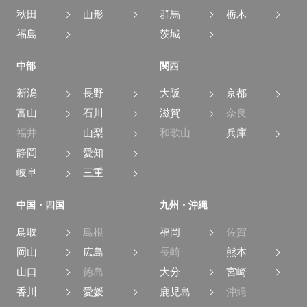
秋田
山形
群馬
栃木
福島
茨城
中部
関西
新潟
長野
大阪
京都
富山
石川
滋賀
奈良
福井
山梨
和歌山
兵庫
静岡
愛知
岐阜
三重
中国・四国
九州・沖縄
鳥取
島根
福岡
佐賀
岡山
広島
長崎
熊本
山口
徳島
大分
宮崎
香川
愛媛
鹿児島
沖縄