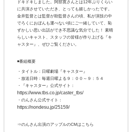
ドキドキしました。阿部寛さんとは12年ぶりくらい
に共演させていただき、とっても嬉しかったです。
金井監督とは監督が助監督さんの頃、私が演技の中
でろくにおぼんも運べない頃にご一緒していて、恥
ずかしい思い出話ができ不思議な気分でした！ 素晴
らしいキャスト、スタッフの皆様が作り上げる『キ
ャスター』、ぜひご覧ください。
◾️番組概要
・タイトル：日曜劇場『キャスター』
・放送日時：毎週日曜よる９：００～９：５４
・『キャスター』公式サイト：
https://www.tbs.co.jp/caster_tbs/
・のんさん公式サイト：
https://nondesu.jp/25159/
⇒のんさん出演のアップルのCMはこちら