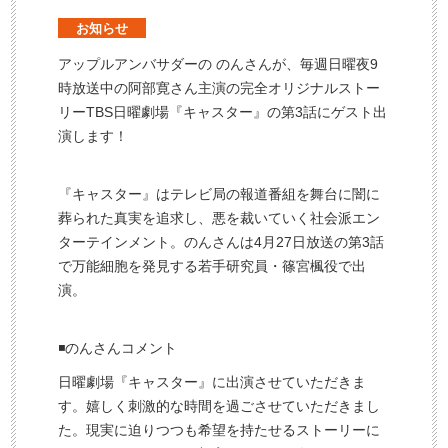
お知らせ
アップルアンバサダーの のんさんが、毎週日曜夜9
時放送中の阿部寛さん主演の完全オリジナルストー
リーTBS日曜劇場『キャスター』の第3話にゲスト出
演します！
『キャスター』はテレビ局の報道番組を舞台に闇に
葬られた真実を追求し、悪を裁いていく社会派エン
ターテインメント。のんさんは4月27日放送の第3話
で万能細胞を発見する若手研究員・篠宮楓役で出
演。
◾️のんさんコメント
日曜劇場『キャスター』に出演させていただきま
す。嬉しく刺激的な時間を過ごさせていただきまし
た。現実に迫りつつも希望を持たせるストーリーに