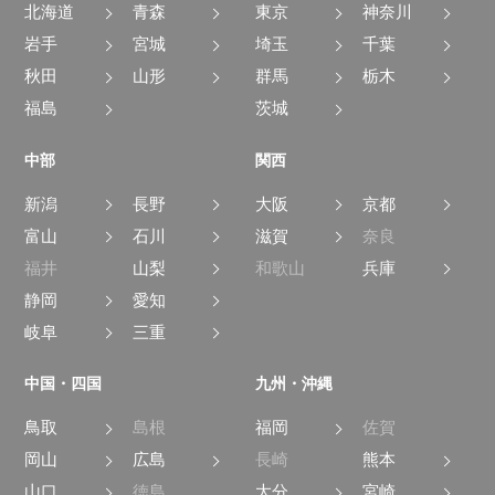
北海道
青森
東京
神奈川
岩手
宮城
埼玉
千葉
秋田
山形
群馬
栃木
福島
茨城
中部
関西
新潟
長野
大阪
京都
富山
石川
滋賀
奈良
福井
山梨
和歌山
兵庫
静岡
愛知
岐阜
三重
中国・四国
九州・沖縄
鳥取
島根
福岡
佐賀
岡山
広島
長崎
熊本
山口
徳島
大分
宮崎