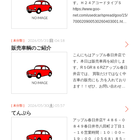
す。Ｈ２４アコードタイプＳ
https://www.goo-
net.com/usedcar/spread/goo/15/
700020900530260403001.html
アップル春日井店では、 買取だ
けではなく中古車の販売にも 力
を入れて…
2026/05/31(日) 04:18
[ 未分類 ]
販売車輌のご紹介
こんにちはアップル春日井店で
す。本日は販売車両を紹介しま
す。R５GR８６RZアップル春日
井店では、 買取だけではなく中
古車の販売にも 力を入れており
ます！！ぜひ、お問い合わせく
ださい!!アップル春日井店住所：
愛知県春日井市八田町2-1-16営
業時間：10:00～19:00電話番
2026/05/30(土) 05:57
[ 未分類 ]
号：0568-…
てんぷら
アップル春日井店〒４８６－０
８４９春日井市八田町２丁目１
－１６営業時間：１０：００～
１９：００ （０５６８）８５－