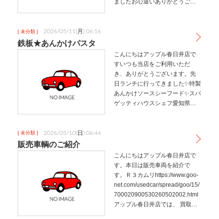
ましたお心遣いありがとうござ
いました
2026/05/11(月) 06:16
[ 未分類 ]
鉄板★あんかけパスタ
こんにちはアップル春日井店で
すいつも当店をご利用いただ
き、ありがとうございます。先
日ランチに行ってきました✨特製
あんかけソースシーフード✨スパ
ゲッティハウスシェフ愛知県名
古屋市北区如来町93 ホワイトハ
イツ1FTEL 052-902-5080定休
日：月曜日火曜日～日曜日１
2026/05/10(日) 06:44
[ 未分類 ]
０：３０～１５：００…
販売車輌のご紹介
こんにちはアップル春日井店で
す。本日は販売車両を紹介で
す。Ｒ３カムリhttps://www.goo-
net.com/usedcar/spread/goo/15/
700020900530260502002.html
アップル春日井店では、 買取だ
けではなく中古車の販売にも 力