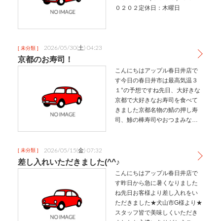
０２０２定休日：木曜日
2026/05/30(土) 04:23
[ 未分類 ]
京都のお寿司！
こんにちはアップル春日井店で
す今日の春日井市は最高気温３
１°の予想ですね先日、大好きな
京都で大好きなお寿司を食べて
きました京都名物の鯖の押し寿
司、鯵の棒寿司やおつまみなど
えらいおいしおすなぁ～アップ
ル春日井店でした
2026/05/15(金) 07:32
[ 未分類 ]
差し入れいただきました(^^♪
こんにちはアップル春日井店で
す昨日から急に暑くなりました
ね先日お客様より差し入れをい
ただきました★犬山市G様より★
スタッフ皆で美味しくいただき