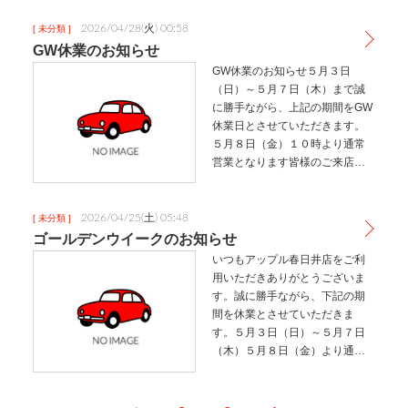
を入れております！！…
2026/04/28(火) 00:58
[ 未分類 ]
GW休業のお知らせ
GW休業のお知らせ５月３日
（日）～５月７日（木）まで誠
に勝手ながら、上記の期間をGW
休業日とさせていただきます。
５月８日（金）１０時より通常
営業となります皆様のご来店心
よりお待ちしております。
2026/04/25(土) 05:48
[ 未分類 ]
ゴールデンウイークのお知らせ
いつもアップル春日井店をご利
用いただきありがとうございま
す。誠に勝手ながら、下記の期
間を休業とさせていただきま
す。５月３日（日）～５月７日
（木）５月８日（金）より通常
営業休業期間中はご不便をおか
けいたしますが何卒ご理解のほ
どよろしくお願い申し上げま