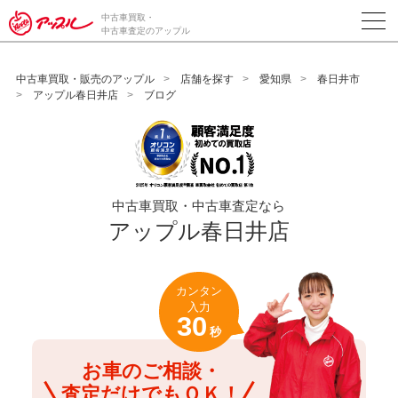
/*ABテスト_新規査定フォームの為のCVボタン*/
中古車買取・
中古車査定のアップル
中古車買取・販売のアップル
店舗を探す
愛知県
春日井市
アップル春日井店
ブログ
中古車買取・中古車査定なら
アップル春日井店
カンタン
入力
30
秒
お車のご相談・
査定だけでもＯＫ！