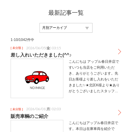
最新記事一覧
1-10/1042件中
2026/06/05(金) 03:15
[ 未分類 ]
差し入れいただきました(^^♪
こんにちは アップル春日井店で
すいつも当店をご利用いただ
き、ありがとうございます。先
日お客様より差し入れをいただ
きました✨★北区K様より★あり
がとうございましたスタッフ皆
で美味しくいただきましたお車
に関する悩み事などなんでもお
気軽にご相談ください。ご来店
2026/06/01(月) 02:03
[ 未分類 ]
お待ちしておりますアップル春
販売車輌のご紹介
日井店〒４…
こんにちはアップル春日井店で
す。本日は在庫車両を紹介で