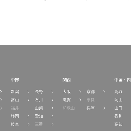
中部
関西
中国・四
新潟
長野
大阪
京都
鳥取
富山
石川
滋賀
奈良
岡山
福井
山梨
和歌山
兵庫
山口
静岡
愛知
香川
岐阜
三重
高知