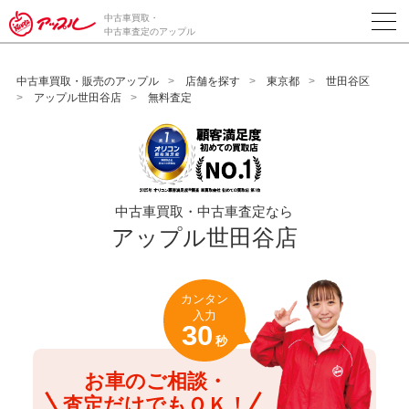
/*ABテスト_新規査定フォームの為のCVボタン*/
中古車買取・
中古車査定のアップル
中古車買取・販売のアップル
店舗を探す
東京都
世田谷区
アップル世田谷店
無料査定
中古車買取・中古車査定なら
アップル世田谷店
カンタン
入力
30
秒
お車のご相談・
査定だけでもＯＫ！