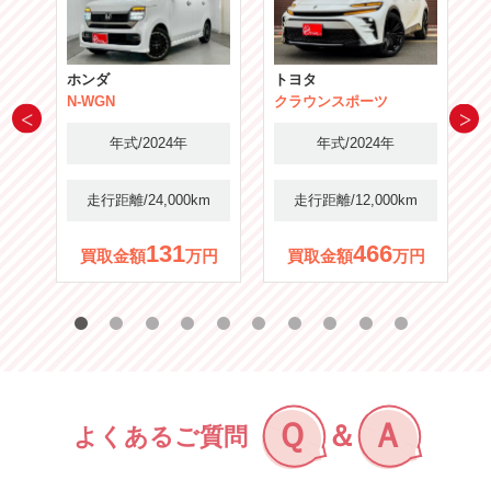
ホンダ
トヨタ
N-WGN
クラウンスポーツ
年式/2024年
年式/2024年
m
走行距離/24,000km
走行距離/12,000km
131
466
円
買取金額
万円
買取金額
万円
Ｑ
Ａ
＆
よくあるご質問