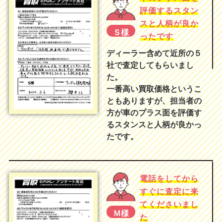
評価するスタン
スと人柄が良か
Ｓ様
ったです
ディーラー含めて近所の５
社で査定してもらいまし
た。
一番高い買取価格というこ
ともありますが、担当者の
方が車のプラス面を評価す
るスタンスと人柄が良かっ
たです。
電話をしてから
すぐに査定に来
てくださいまし
Ｍ様
た