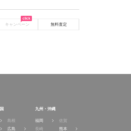
click
キャンペーン
無料査定
国
九州・沖縄
島根
福岡
佐賀
広島
長崎
熊本