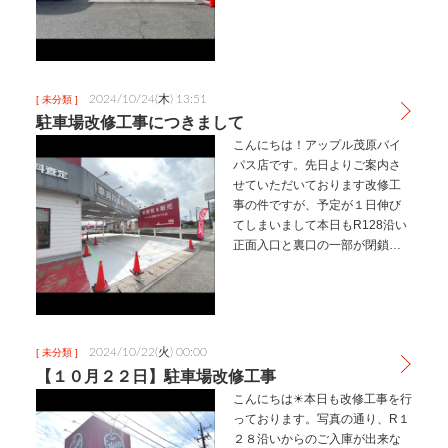
車スペースへのご駐車にご協力
いただきますようお願い申し上
げます。お客様には大変ご迷惑
をお掛け致しますが、何卒ご理
解ご協力…
2024/10/24(木) 13:51
[ 未分類 ]
駐車場改修工事につきまして
こんにちは！アップル茂原バイ
パス店です。先日よりご案内さ
せていただいております改修工
事の件ですが、予定が１日伸び
てしまいまして本日もR128沿い
正面入口と裏口の一部が閉鎖と
なっております。ご来店の際は
裏の駐車スペースにご駐車くだ
さい。ご迷惑をお掛け致します
が何卒よろしくお願い申し上げ
ます。
2024/10/22(火) 00:00
[ 未分類 ]
【１０月２２日】駐車場改修工事
こんにちは☀本日も改修工事を行
っております。写真の通り、R１
２８沿いからのご入庫が出来な