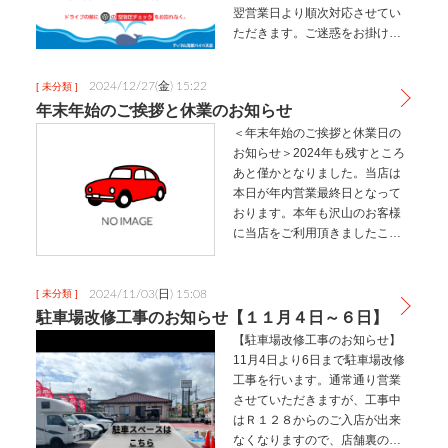
翌営業日より順次対応させてい
ただきます。ご迷惑をお掛けい
たしますが何卒よろしくお願い
いたします。🍎アップル茂原バ
2024/12/27(金) 15:22
[ 未分類 ]
イパス店🍎
年末年始のご挨拶と休業のお知らせ
＜年末年始のご挨拶と休業日の
お知らせ＞2024年も残すところ
あと僅かとなりました。当店は
本日が年内営業最終日となって
おります。本年も沢山のお客様
に当店をご利用頂きましたこ
と、スタッフ一同、厚く御礼申
し上げます。来年もお客様のお
力になれます様、誠心誠意努力
2024/11/03(日) 15:08
[ 未分類 ]
して参りますので変わらぬご愛
駐車場改修工事のお知らせ【１１月４日～６日】
顧の程よろ…
【駐車場改修工事のお知らせ】
11月4日より6日まで駐車場改修
工事を行います。通常通り営業
させていただきますが、工事中
はＲ１２８からのご入店が出来
なくなりますので、店舗裏の駐