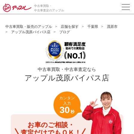
/*ABテスト_新規査定フォームの為のCVボタン*/
中古車買取・
中古車査定のアップル
中古車買取・販売のアップル
店舗を探す
千葉県
茂原市
アップル茂原バイパス店
ブログ
中古車買取・中古車査定なら
アップル茂原バイパス店
カンタン
入力
30
秒
お車のご相談・
査定だけでもＯＫ！