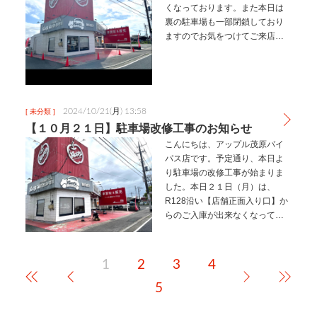
くなっております。また本日は
裏の駐車場も一部閉鎖しており
ますのでお気をつけてご来店く
ださい。 ⇑本日はコチラのスペー
スに御駐車ください⇑お客様には
大変ご不便をお掛け致しますが
ご理解ご協力の程よろしくお願
い…
2024/10/21(月) 13:58
[ 未分類 ]
【１０月２１日】駐車場改修工事のお知らせ
こんにちは、アップル茂原バイ
パス店です。予定通り、本日よ
り駐車場の改修工事が始まりま
した。本日２１日（月）は、
R128沿い【店舗正面入り口】か
らのご入庫が出来なくなってお
りますので、お手数ではござい
ますが、ご来店の際には店舗裏
よりお願いいたします。また何
1
2
3
4
かご不明な点などがございまし
たらお気軽…
5