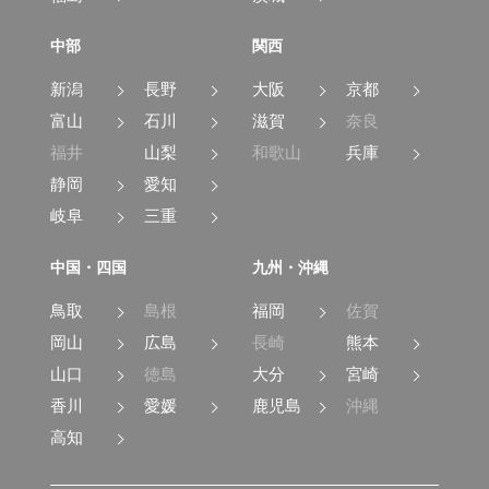
中部
関西
新潟
長野
大阪
京都
富山
石川
滋賀
奈良
福井
山梨
和歌山
兵庫
静岡
愛知
岐阜
三重
中国・四国
九州・沖縄
鳥取
島根
福岡
佐賀
岡山
広島
長崎
熊本
山口
徳島
大分
宮崎
香川
愛媛
鹿児島
沖縄
高知