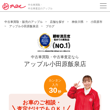
/*ABテスト_新規査定フォームの為のCVボタン*/
中古車買取・
中古車査定のアップル
中古車買取・販売のアップル
店舗を探す
神奈川県
小田原市
アップル小田原飯泉店
ブログ
中古車買取・中古車査定なら
アップル小田原飯泉店
カンタン
入力
30
秒
お車のご相談・
査定だけでもＯＫ！