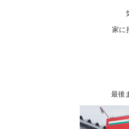
家に
最後