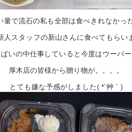
い量で流石の私も全部は食べきれなかっ
新人スタッフの新山さんに食べてもらい
っぱいの中仕事していると今度はウーバー
厚木店の皆様から贈り物が。。。。
とても嫌な予感がしました( *´艸｀)