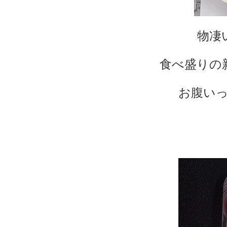
物凄
食べ盛りの
お腹い