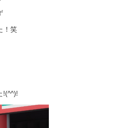
ず
た！笑
^)!