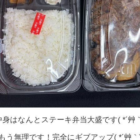
中身はなんとステーキ弁当大盛です( *´艸｀
もう無理です！完全にギブアップ( *´艸｀