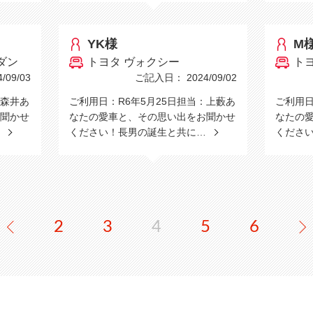
YK様
M
ダン
トヨタ ヴォクシー
ト
09/03
ご記入日： 2024/09/02
：森井あ
ご利用日：R6年5月25日担当：上藪あ
ご利用日
聞かせ
なたの愛車と、その思い出をお聞かせ
なたの
…
ください！長男の誕生と共に…
くださ
2
3
4
5
6