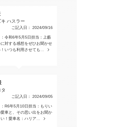
様
ズキ ハスラー
ご記入日： 2024/09/16
：令和6年5月5日担当：上藪
ルに対する感想をぜひお聞かせ
い！いつも利用させても…
様
ヨタ
ご記入日： 2024/09/05
：R6年5月10日担当：もりい
の愛車と、その思い出をお聞か
さい！愛車名：ハリア…