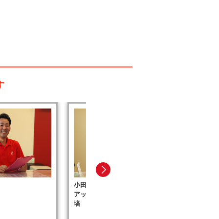
す
小田原飯泉店
小田原飯
アップル関東事業部 統括部長
サポート
塙 浩幸
新山 拓