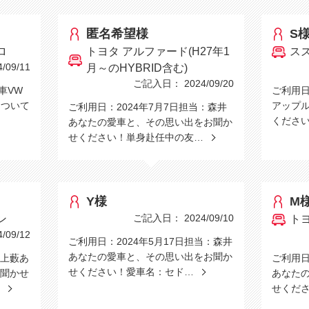
匿名希望様
S
ロ
トヨタ アルファード(H27年1
ス
09/11
月～のHYBRID含む)
ご記入日： 2024/09/20
愛車VW
ご利用日
について
アップ
ご利用日：2024年7月7日担当：森井
くださ
あなたの愛車と、その思い出をお聞か
せください！単身赴任中の友…
Y様
M
ご記入日： 2024/09/10
ン
ト
09/12
ご利用日：2024年5月17日担当：森井
あなたの愛車と、その思い出をお聞か
：上藪あ
ご利用日
せください！愛車名：セド…
聞かせ
あなた
…
せくだ