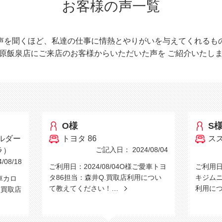
お客様の声一覧
声を聞くほど、私達の仕事に情熱とやりがいを与えてくれるも
原飯泉店にご来店のお客様からいただいた声を
ご紹介いたし
O様
S
ルダー
トヨタ 86
ス
ご記入日： 2024/08/04
ラ）
08/18
ご利用日：2024/08/04O様ご愛車トヨ
ご利用日：
タ86担当：森井Q.買取店利用につい
キジムニ
愛車カロ
て教えてください！…
利用に
.買取店