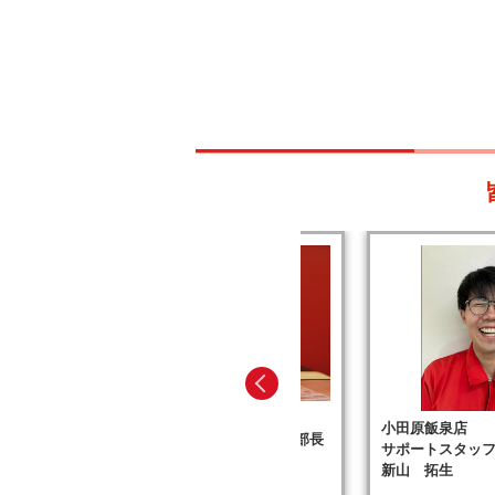
小田原飯泉店
小田原飯泉店
アップル関東事業部 統括部長
サポートスタッ
塙 浩幸
新山 拓生