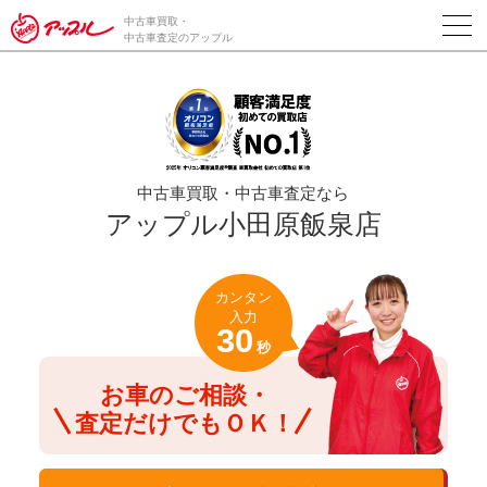
/*ABテスト_新規査定フォームの為のCVボタン*/
中古車買取・
中古車査定のアップル
中古車買取・中古車査定なら
アップル小田原飯泉店
カンタン
入力
30
秒
お車のご相談・
査定だけでもＯＫ！