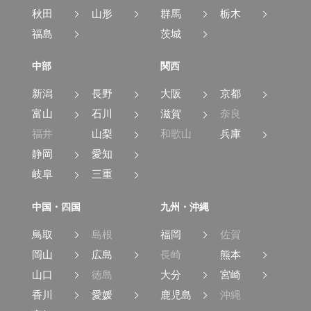
秋田
山形
群馬
栃木
福島
茨城
中部
関西
新潟
長野
大阪
京都
富山
石川
滋賀
奈良
福井
山梨
和歌山
兵庫
静岡
愛知
岐阜
三重
中国・四国
九州・沖縄
鳥取
島根
福岡
佐賀
岡山
広島
長崎
熊本
山口
徳島
大分
宮崎
香川
愛媛
鹿児島
沖縄