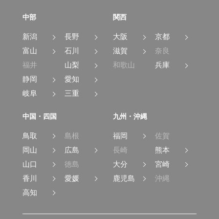
中部
関西
新潟
長野
大阪
京都
富山
石川
滋賀
奈良
福井
山梨
和歌山
兵庫
静岡
愛知
岐阜
三重
中国・四国
九州・沖縄
鳥取
島根
福岡
佐賀
岡山
広島
長崎
熊本
山口
徳島
大分
宮崎
香川
愛媛
鹿児島
沖縄
高知