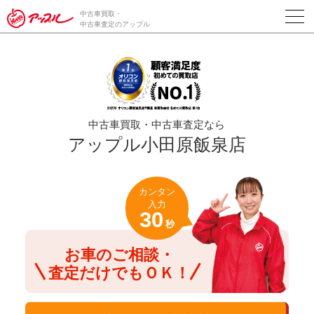
/*ABテスト_新規査定フォームの為のCVボタン*/
中古車買取・
中古車査定のアップル
中古車買取・中古車査定なら
アップル小田原飯泉店
カンタン
入力
30
秒
お車のご相談・
査定だけでもＯＫ！