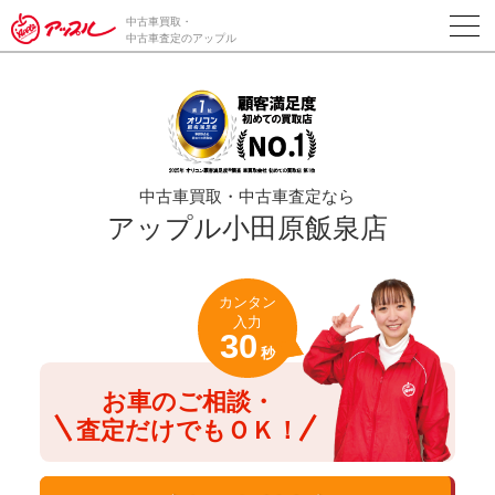
/*ABテスト_新規査定フォームの為のCVボタン*/
中古車買取・
中古車査定のアップル
中古車買取・中古車査定なら
アップル小田原飯泉店
カンタン
入力
30
秒
お車のご相談・
査定だけでもＯＫ！