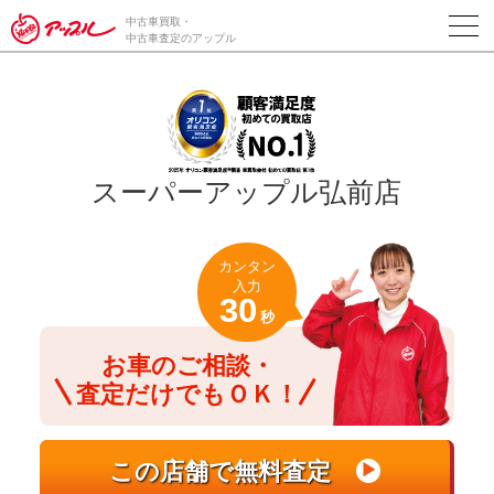
/*ABテスト_新規査定フォームの為のCVボタン*/
中古車買取・
中古車査定のアップル
スーパーアップル弘前店
カンタン
入力
30
秒
お車のご相談・
査定だけでもＯＫ！