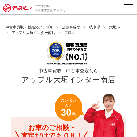
/*ABテスト_新規査定フォームの為のCVボタン*/
中古車買取・
中古車査定のアップル
中古車買取・販売のアップル
店舗を探す
岐阜県
大垣市
アップル大垣インター南店
ブログ
中古車買取・中古車査定なら
アップル大垣インター南店
カンタン
入力
30
秒
お車のご相談・
査定だけでもＯＫ！