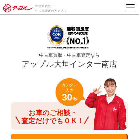
/*ABテスト_新規査定フォームの為のCVボタン*/
中古車買取・
中古車査定のアップル
中古車買取・中古車査定なら
アップル大垣インター南店
カンタン
入力
30
秒
お車のご相談・
査定だけでもＯＫ！