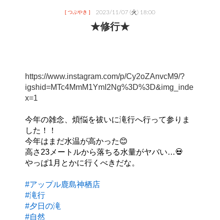
2023/11/07 (火) 18:00
[ つぶやき ]
★修行★
https://www.instagram.com/p/Cy2oZAnvcM9/?
igshid=MTc4MmM1YmI2Ng%3D%3D&img_inde
x=1
今年の雑念、煩悩を祓いに滝行へ行って参りま
した！！
今年はまだ水温が高かった😊
高さ23メートルから落ちる水量がヤバい…💀
やっぱ1月とかに行くべきだな。
#アップル鹿島神栖店
#滝行
#夕日の滝
#自然