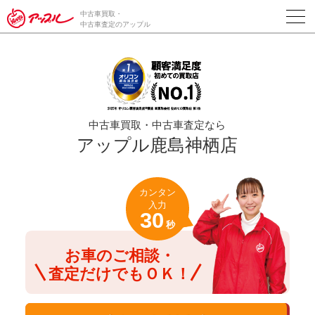
/*ABテスト_新規査定フォームの為のCVボタン*/
中古車買取・
中古車査定のアップル
中古車買取・中古車査定なら
アップル鹿島神栖店
カンタン
入力
30
秒
お車のご相談・
査定だけでもＯＫ！