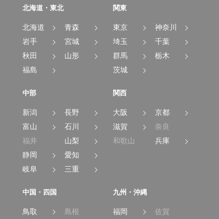
北海道・東北
関東
北海道
青森
東京
神奈川
岩手
宮城
埼玉
千葉
秋田
山形
群馬
栃木
福島
茨城
中部
関西
新潟
長野
大阪
京都
富山
石川
滋賀
奈良
福井
山梨
和歌山
兵庫
静岡
愛知
岐阜
三重
中国・四国
九州・沖縄
鳥取
島根
福岡
佐賀