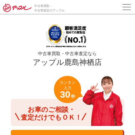
/*ABテスト_新規査定フォームの為のCVボタン*/
中古車買取・
中古車査定のアップル
中古車買取・中古車査定なら
アップル鹿島神栖店
カンタン
入力
30
秒
お車のご相談・
査定だけでもＯＫ！