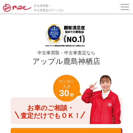
/*ABテスト_新規査定フォームの為のCVボタン*/
中古車買取・
中古車査定のアップル
中古車買取・中古車査定なら
アップル鹿島神栖店
カンタン
入力
30
秒
お車のご相談・
査定だけでもＯＫ！