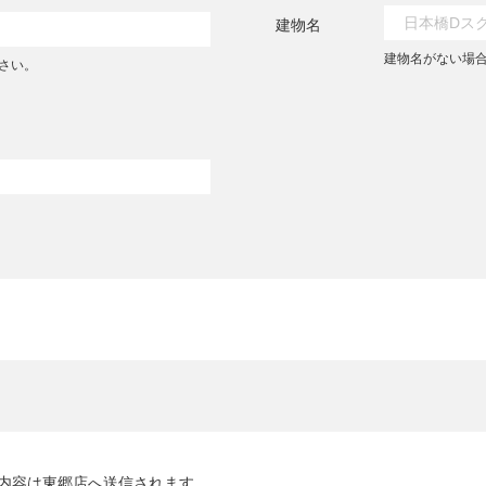
建物名
建物名がない場
さい。
内容は
東郷店
へ送信されます。