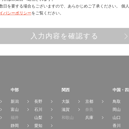
数日を要する場合もございますので、あらかじめご了承ください。
個人
イバシーポリシー
をご覧ください。
入力内容を確認する
中部
関西
中国・四
新潟
長野
大阪
京都
鳥取
富山
石川
滋賀
奈良
岡山
福井
山梨
和歌山
兵庫
山口
静岡
愛知
香川