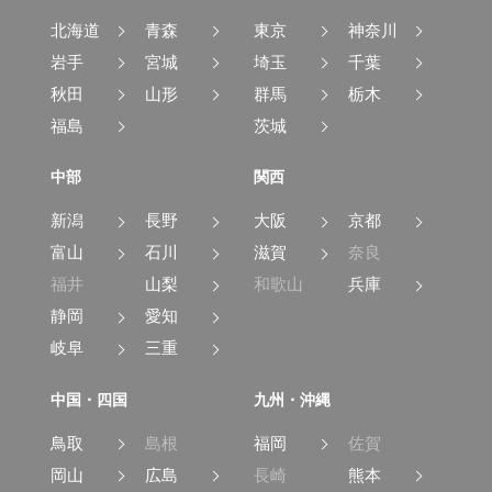
北海道
青森
東京
神奈川
岩手
宮城
埼玉
千葉
秋田
山形
群馬
栃木
福島
茨城
中部
関西
新潟
長野
大阪
京都
富山
石川
滋賀
奈良
福井
山梨
和歌山
兵庫
静岡
愛知
岐阜
三重
中国・四国
九州・沖縄
鳥取
島根
福岡
佐賀
岡山
広島
長崎
熊本