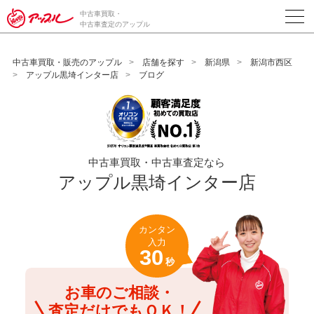
/*ABテスト_新規査定フォームの為のCVボタン*/
中古車買取・
中古車査定のアップル
中古車買取・販売のアップル
店舗を探す
新潟県
新潟市西区
アップル黒埼インター店
ブログ
中古車買取・中古車査定なら
アップル黒埼インター店
カンタン
入力
30
秒
お車のご相談・
査定だけでもＯＫ！